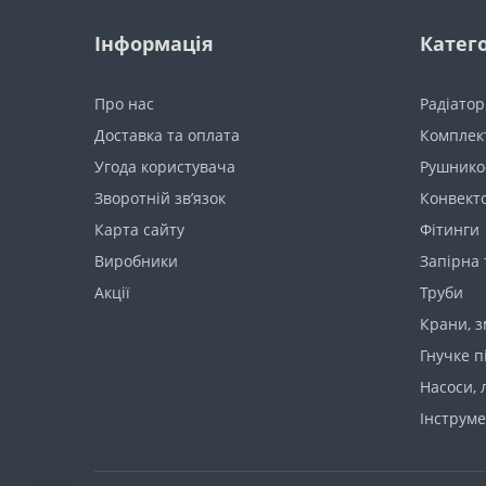
Інформація
Катего
Про нас
Радіато
Доставка та оплата
Комплект
Угода користувача
Рушнико
Зворотній зв’язок
Конвект
Карта сайту
Фітинги
Виробники
Запірна
Акції
Труби
Крани, з
Гнучке п
Насоси, 
Інструме