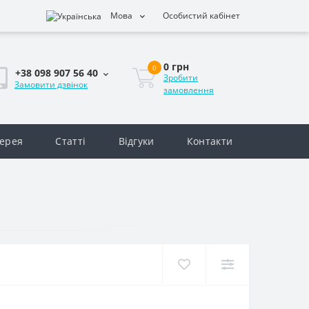
Мова
Особистий кабінет
0 грн
0
+38 098 907 56 40
Зробити
Замовити дзвінок
замовлення
ерея
Статті
Відгуки
Контакти