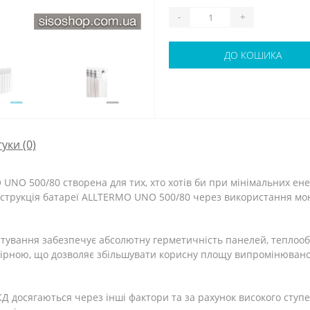
-
+
ДО КОШИКА
гуки (0)
UNO 500/80 створена для тих, хто хотів би при мінімальних ен
нструкція батареї ALLTERMO UNO 500/80 через використання моно
онтування забезпечує абсолютну герметичність панелей, теплоо
ірною, що дозволяє збільшувати корисну площу випромінюваної 
Д досягаються через інші фактори та за рахунок високого ступе