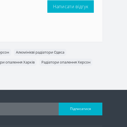
Написати відгук
ерсон
Алюмінієві радіатори Одеса
ори опалення Харків
Радіатори опалення Херсон
Підписатися