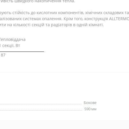
ивість швидкого накопичення тепла.
ують стійкість до кислотних компонентів, хімічних складових та
алізованих системах опалення. Крім того, конструкція ALLTERMO 
и на кількості секцій та радіаторів в одній кімнаті.
Тепловіддача
1 секції, Вт
187
Бокове
590 мм