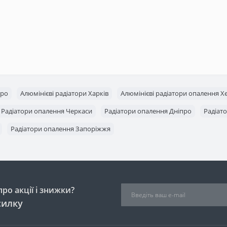
про
Алюмінієві радіатори Харків
Алюмінієві радіатори опалення Х
Радіатори опалення Черкаси
Радіатори опалення Дніпро
Радіат
Радіатори опалення Запоріжжя
ро акції і знижки?
силку