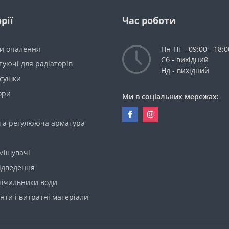
рії
Час роботи
ри опалення
Пн-Пт - 09:00 - 18:0
Сб - вихідний
уючі для радіаторів
Нд - вихідний
сушки
ори
Ми в соціальних мережах:
 та регулююча арматура
мішувачі
ідведення
лічильники води
нти і витратні матеріали