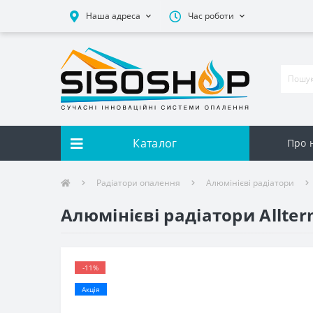
Наша адреса
Час роботи
Каталог
Про 
Радіатори опалення
Алюмінієві радіатори
Алюмінієві радіатори Allte
-11%
Акція