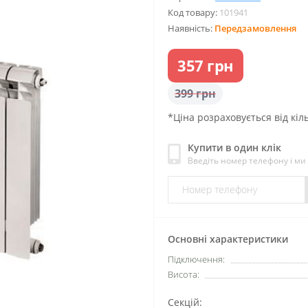
Код товару:
101941
Наявність:
Передзамовлення
357 грн
399 грн
*Ціна розраховується від кіль
Купити в один клік
Введіть номер телефону і м
Основні характеристики
Підключення:
Висота:
Секцій: