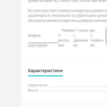
цьому батарея ALLTERMO UNO 500/80 має власт
Всі конструктивні елементи радіатора демонстр
характерна в теплоносіях та українських центр
збільшена міжовісна відстань дозволяє економит
Розміри 1 секції, мм
Модель
H
L
C
висота
довжина
глубина
590
80
80
UNO 500/80
Характеристики
Підключення
Висота