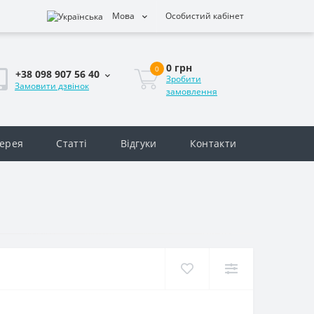
Мова
Особистий кабінет
0 грн
0
+38 098 907 56 40
Зробити
Замовити дзвінок
замовлення
ерея
Статті
Відгуки
Контакти