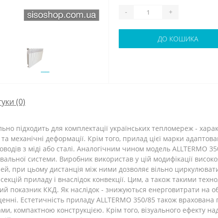
-
+
ДО КОШИКА
гуки (0)
льно підходить для комплектації українських тепломереж - хар
та механічні деформації. Крім того, прилад цієї марки адаптован
оводів з міді або сталі. Аналогічним чином модель ALLTERMO 3
альної системи. Виробник використав у цій модифікації високо
ей, при цьому дистанція між ними дозволяє вільно циркулювати
екцій приладу і внаслідок конвекції. Цим, а також такими техн
кий показник ККД. Як наслідок - знижуються енерговитрати на об
енні. Естетичність приладу ALLTERMO 350/85 також врахована п
и, компактною конструкцією. Крім того, візуального ефекту на