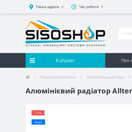
Наша адреса
Час роботи
Каталог
Про 
Радіатори опалення
Алюмінієві радіатори
Алюмінієвий радіатор Allte
-11%
Акція