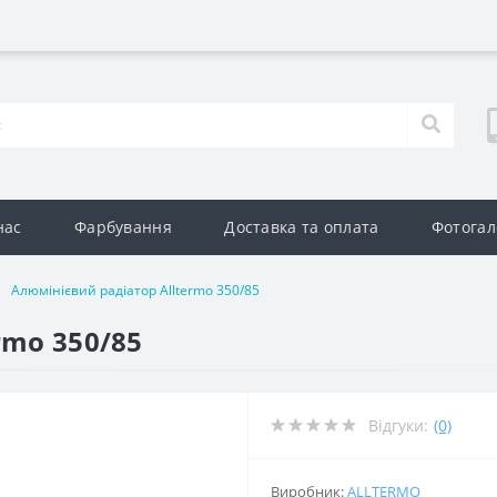
нас
Фарбування
Доставка та оплата
Фотогал
Алюмінієвий радіатор Alltermo 350/85
rmo 350/85
Відгуки:
(0)
Виробник:
ALLTERMO