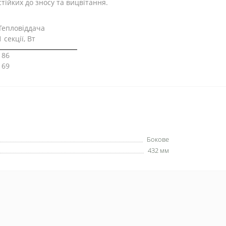
тійких до зносу та вицвітання.
Тепловіддача
1 секції, Вт
186
169
Бокове
432 мм