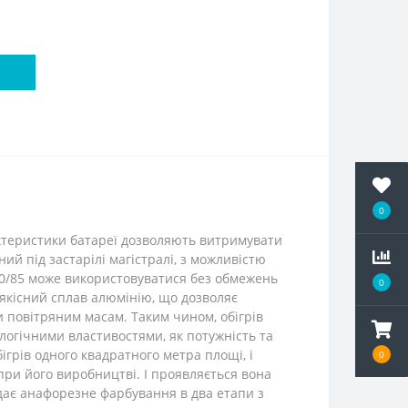
0
актеристики батареї дозволяють витримувати
ий під застарілі магістралі, з можливістю
50/85 може використовуватися без обмежень
0
якісний сплав алюмінію, що дозволяє
 повітряним масам. Таким чином, обігрів
ологічними властивостями, як потужність та
ігрів одного квадратного метра площі, і
0
ри його виробництві. І проявляється вона
дає анафорезне фарбування в два етапи з