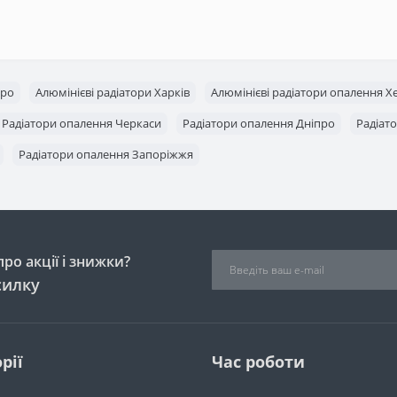
про
Алюмінієві радіатори Харків
Алюмінієві радіатори опалення Х
Радіатори опалення Черкаси
Радіатори опалення Дніпро
Радіат
Радіатори опалення Запоріжжя
ро акції і знижки?
силку
рії
Час роботи