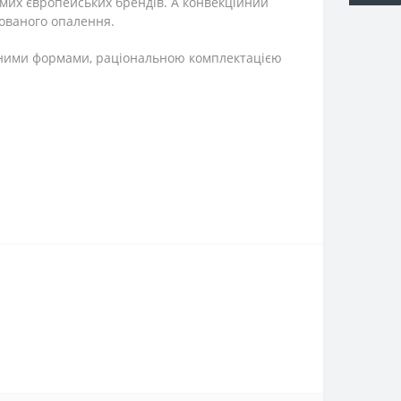
омих європейських брендів. А конвекційний
зованого опалення.
ічними формами, раціональною комплектацією