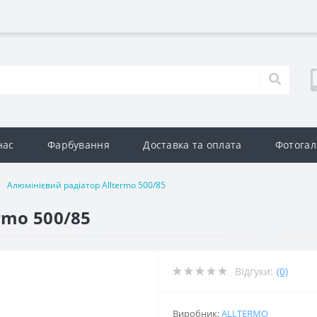
нас
Фарбування
Доставка та оплата
Фотогал
Алюмінієвий радіатор Alltermo 500/85
rmo 500/85
Відгуки:
(0)
Виробник:
ALLTERMO