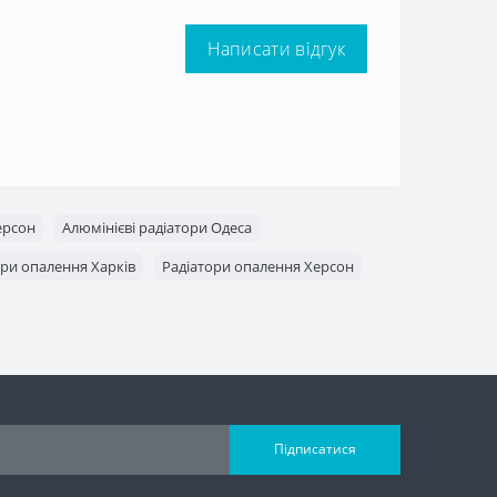
Написати відгук
ерсон
Алюмінієві радіатори Одеса
ори опалення Харків
Радіатори опалення Херсон
Підписатися