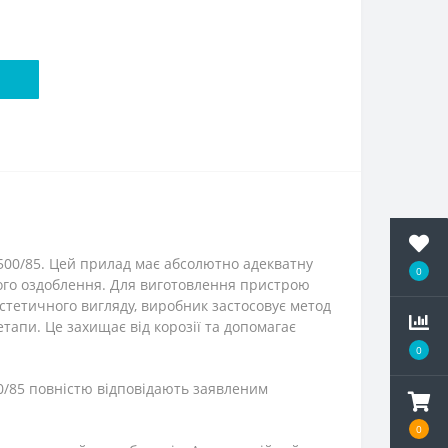
500/85. Цей прилад має абсолютно адекватну
0
ного оздоблення. Для виготовлення пристрою
естетичного вигляду, виробник застосовує метод
апи. Це захищає від корозії та допомагає
0
00/85 повністю відповідають заявленим
0