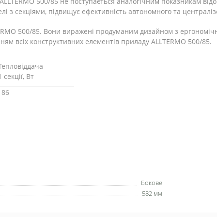
 ALLTERMO 500/85 не поступається аналогічним показникам від
лі з секціями, підвищує ефективність автономного та централі
LTERMO 500/85. Вони виражені продуманим дизайном з ергоном
нням всіх конструктивних елементів приладу ALLTERMO 500/85.
Тепловіддача
1 секції, Вт
186
Бокове
582 мм