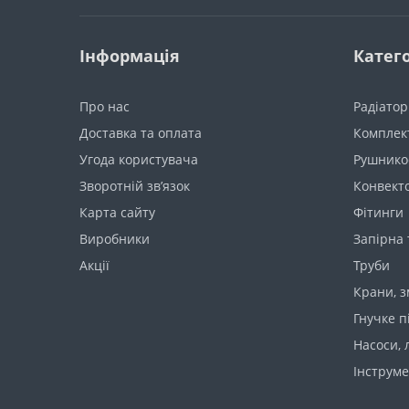
Інформація
Катего
Про нас
Радіато
Доставка та оплата
Комплект
Угода користувача
Рушнико
Зворотній зв’язок
Конвект
Карта сайту
Фітинги
Виробники
Запірна
Акції
Труби
Крани, з
Гнучке п
Насоси, 
Інструме