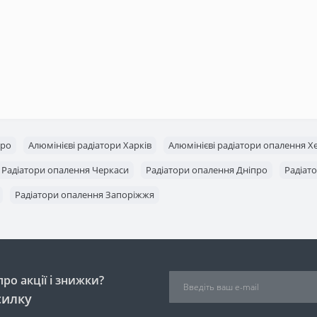
про
Алюмінієві радіатори Харків
Алюмінієві радіатори опалення Х
Радіатори опалення Черкаси
Радіатори опалення Дніпро
Радіат
Радіатори опалення Запоріжжя
ро акції і знижки?
силку