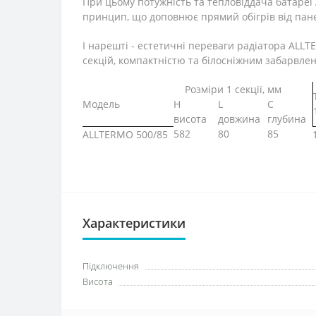
При цьому потужність та тепловіддача батареї
принцип, що доповнює прямий обігрів від пане
І нарешті - естетичні переваги радіатора AL
секцій, компактністю та білосніжним забарвле
Розміри 1 секції, мм
Модель
H
L
C
висота
довжина
глубина
582
80
85
ALLTERMO 500/85
Характеристики
Підключення
Висота