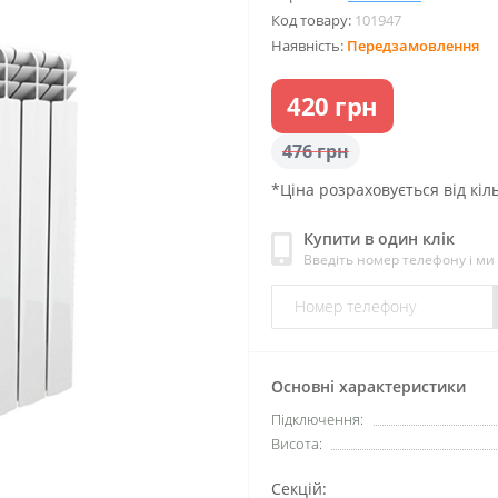
Код товару:
101947
Наявність:
Передзамовлення
420 грн
476 грн
*Ціна розраховується від кіль
Купити в один клік
Введіть номер телефону і м
Основні характеристики
Підключення:
Висота:
Секцій: