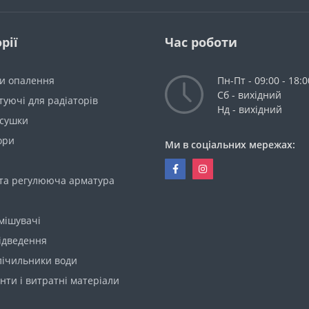
рії
Час роботи
ри опалення
Пн-Пт - 09:00 - 18:0
Сб - вихідний
уючі для радіаторів
Нд - вихідний
сушки
ори
Ми в соціальних мережах:
 та регулююча арматура
мішувачі
ідведення
лічильники води
нти і витратні матеріали