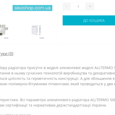
-
+
ДО КОШИКА
гуки (0)
ору радіатора присутні в моделі алюмінієвої моделі ALLTERMO 
стання в ньому сучасних технологій виробництва та декоратив
ься цілісність та герметичність конструкції. А для збільшення 
ю полімерно-бітумними пігментами, який проводиться у два ет
актеристики. Всі параметри алюмінієвого радіатора ALLTERMO 5
м сертифікації та нормативам держстандартізаціі України.