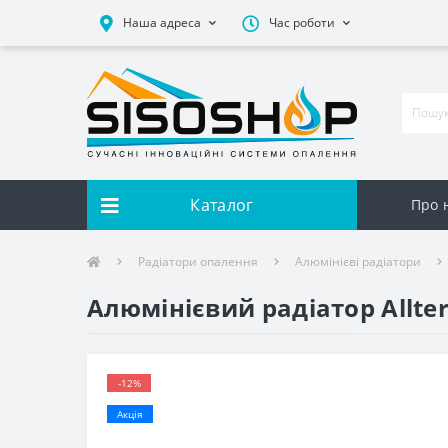
Наша адреса
Час роботи
Каталог
Про 
Радіатори опалення
Алюмінієві радіатори
Алюмінієвий радіатор Allte
-12%
Акція