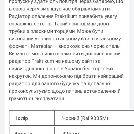
пропускну здатність повітря через батарею, що
в свою чергу зменшує час обігріву кімнати.
Радіатор опалення Praktikum привабить увагу
справжніх естетів. Такий прилад має довгі
трубки з пласкими торцями. Може бути
виконаний у горизонтальному й вертикальному
форматі. Матеріал – високоякісна чорна сталь.
Ви маєте можливість замовити дизайнерський
радіатор Praktikum на нашому сайті за
найвигіднішою ціною в Україні без торгових
накруток. Ми допоможемо підібрати найкращий
радіатор для вашого будинку та детально
проконсультуємо щодо питань встановлення й
грамотної експлуатації.
Колір
Чорний (Ral 9005M)
Висота
425 мм