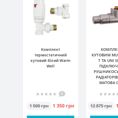
Комплект
КОМПЛЕК
термостатичний
КУТОВИМ MU
кутовий білий Warm
T ТА UNI 
Well
ПІДКЛЮЧ
РУШНИКОСУ
РАДІАТОРІВ
МАТОВА 
0
1 350 грн
1 500 грн
12 875 грн