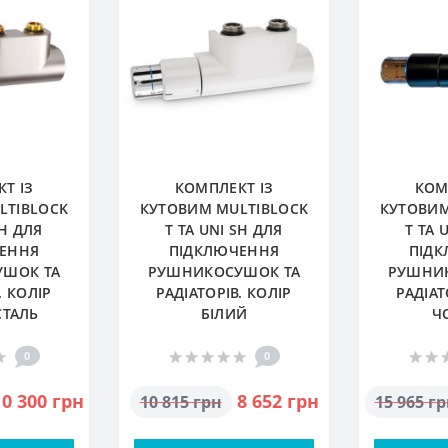
Т ІЗ
КОМПЛЕКТ ІЗ
КОМ
LTIBLOCK
КУТОВИМ MULTIBLOCK
КУТОВИМ
SH ДЛЯ
T ТА UNI SH ДЛЯ
T ТА 
ЕННЯ
ПІДКЛЮЧЕННЯ
ПІД
ШОК ТА
РУШНИКОСУШОК ТА
РУШНИ
. КОЛІР
РАДІАТОРІВ. КОЛІР
РАДІАТ
СТАЛЬ
БІЛИЙ
Ч
0
0
10 300 грн
8 652 грн
10 815 грн
15 965 г