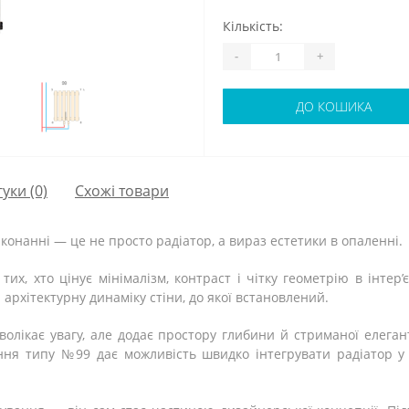
Кількість:
-
+
ДО КОШИКА
гуки (0)
Схожі товари
онанні — це не просто радіатор, а вираз естетики в опаленні.
х, хто цінує мінімалізм, контраст і чітку геометрію в інтер
рхітектурну динаміку стіни, до якої встановлений.
волікає увагу, але додає простору глибини й стриманої елега
ння типу №99 дає можливість швидко інтегрувати радіатор у