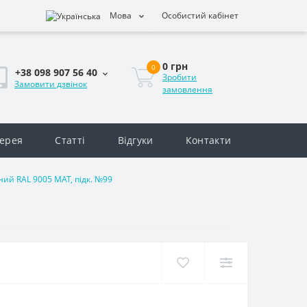
Мова
Особистий кабінет
0 грн
0
+38 098 907 56 40
Зробити
Замовити дзвінок
замовлення
ерея
Статті
Відгуки
Контакти
ий RAL 9005 MAT, підк. №99