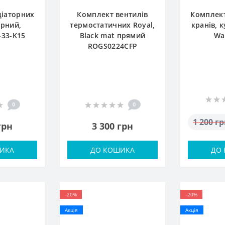
діаторних
Комплект вентилів
Комплект
орний,
термостатичних Royal,
кранів, 
-33-K15
Black mat прямий
Wa
ROGS0224CFP
0
0
1 200 г
грн
3 300 грн
ИКА
ДО КОШИКА
ДО
-20%
-20%
Акція
Акція