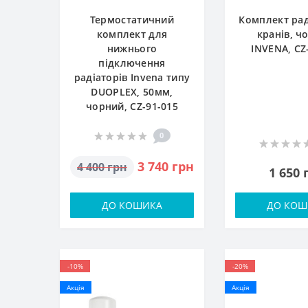
Термостатичний
Комплект ра
комплект для
кранів, ч
нижнього
INVЕNA, CZ
підключення
радіаторів Invena типу
DUOPLEX, 50мм,
чорний, CZ-91-015
0
3 740 грн
4 400 грн
1 650 
ДО КОШИКА
ДО КОШ
-10%
-20%
Акція
Акція