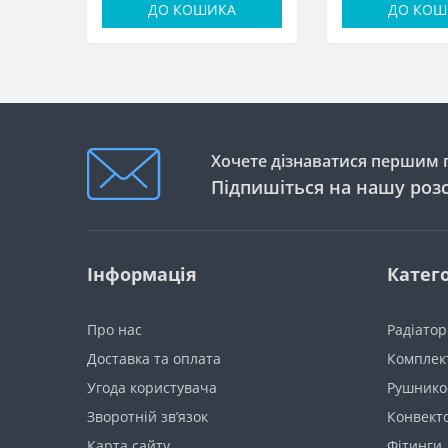
ДО КОШИКА
ДО КОШ
Хочете дізнаватися першим п
Підпишіться на нашу роз
Інформація
Катего
Про нас
Радіато
Доставка та оплата
Комплект
Угода користувача
Рушнико
Зворотній зв’язок
Конвект
Карта сайту
Фітинги