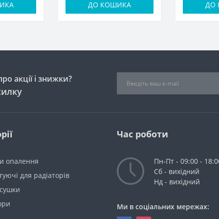
ИКА
ДО КОШИКА
ДО
ро акції і знижки?
силку
рії
Час роботи
ри опалення
Пн-Пт - 09:00 - 18:0
Сб - вихідний
уючі для радіаторів
Нд - вихідний
сушки
ори
Ми в соціальних мережах: