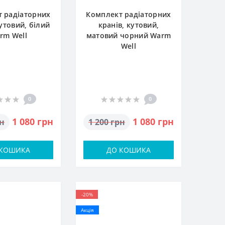
 радіаторних
Комплект радіаторних
кутовий, білий
кранів, кутовий,
rm Well
матовий чорний Warm
Well
0
0
1 080 грн
1 080 грн
рн
1 200 грн
 КОШИКА
ДО КОШИКА
-20%
Акція