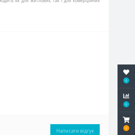
одить як для житлових, так і для комерційних
0
0
0
Написати відгук