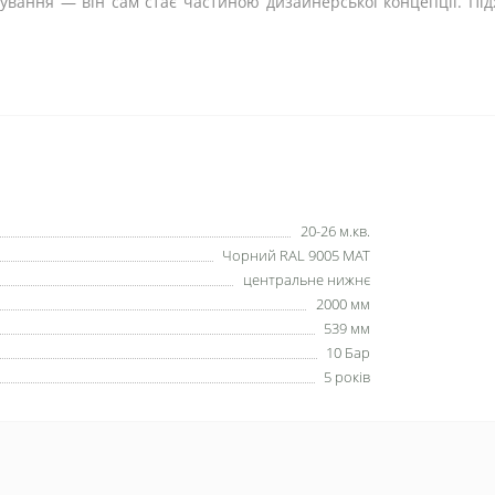
ування — він сам стає частиною дизайнерської концепції. Підх
20-26 м.кв.
Чорний RAL 9005 MAT
центральне нижнє
2000 мм
539 мм
10 Бар
5 років