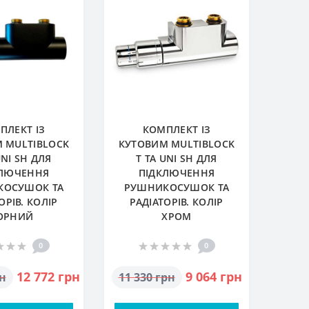
ПЛЕКТ ІЗ
КОМПЛЕКТ ІЗ
 MULTIBLOCK
КУТОВИМ MULTIBLOCK
UNI SH ДЛЯ
T ТА UNI SH ДЛЯ
КЛЮЧЕННЯ
ПІДКЛЮЧЕННЯ
КОСУШОК ТА
РУШНИКОСУШОК ТА
ОРІВ. КОЛІР
РАДІАТОРІВ. КОЛІР
ОРНИЙ
ХРОМ
0
0
12 772 грн
9 064 грн
рн
11 330 грн