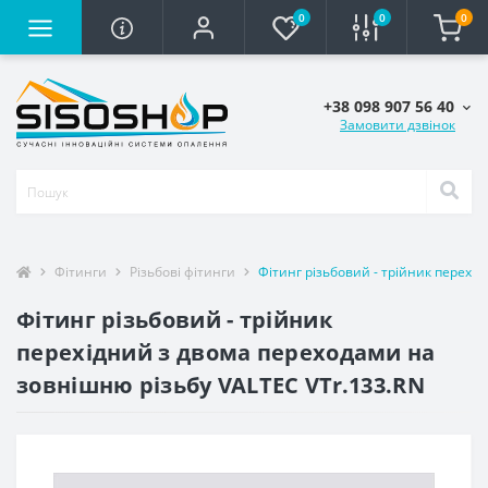
0
0
0
+38 098 907 56 40
Замовити дзвінок
Фітинги
Різьбові фітинги
Фітинг різьбовий - трійник перехі
Фітинг різьбовий - трійник
перехідний з двома переходами на
зовнішню різьбу VALTEC VTr.133.RN