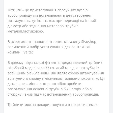
Фітинги - це пристосування сполучних вузлів
трубопроводу, які встановлюють для створення
розгалужень, кутів, а також при переході на інший
діаметр або з'єднання металевої труби з
металопластиковою.
В асортименті нашого інтернет-магазину Sisoshop
величезний вибір устаткування для сантехніки
компанії Valtec.
В даному підкаталозі фітингів представлений трійник
різьбовій моделі vtr.133.rn, який має два патрубка із
зовнішнім різьбленням. Він являє собою штампування
з латунного сплаву з нікелевим гальванопокриттям. Ця
деталь незамінна, якщо потрібно зробити
розгалуження основної труби в бік і вгору, або в
сторону і вниз під час встановлення трубопроводів.
Трійники можна використовувати в таких системах: