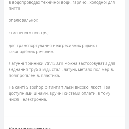
в водопроводах технічної води, гарячої, холодної для
пиття
опалювальної;
стисненого повітря;
для транспортування неагресивних рідких і
газоподібних речовин.
Латунні трійники vtr.133.rn можна застосовувати для
з'єднання труб з міді, сталі, латуні, метало полімерів,
поліпропіленів, пластика.
На сайті Sisoshop фітинги тільки високої якості і за
доступними цінами, зручні системи оплати, в тому
числі і електронна.