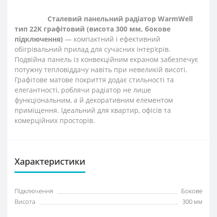
Сталевий панельний радіатор WarmWell
тип 22K графітовий (висота 300 мм, бокове
підключення)
— компактний і ефективний
обігрівальний прилад для сучасних інтер’єрів.
Подвійна панель із конвекційним екраном забезпечує
потужну тепловіддачу навіть при невеликій висоті.
Графітове матове покриття додає стильності та
елегантності, роблячи радіатор не лише
функціональним, а й декоративним елементом
приміщення. Ідеальний для квартир, офісів та
комерційних просторів.
Характеристики
Підключення
Бокове
Висота
300 мм