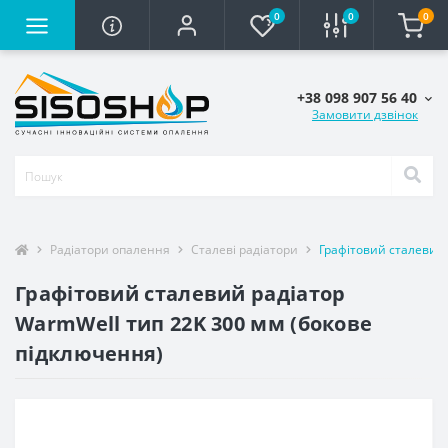
0
0
0
+38 098 907 56 40
Замовити дзвінок
Радіатори опалення
Сталеві радіатори
Графітовий сталевий 
Графітовий сталевий радіатор
WarmWell тип 22K 300 мм (бокове
підключення)