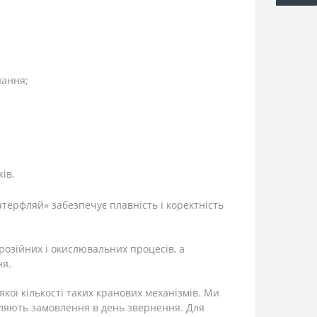
нання;
ів.
терфляй» забезпечує плавність і коректність
розійних і окислювальних процесів, а
ня.
ої кількості таких кранових механізмів. Ми
авляють замовлення в день звернення. Для