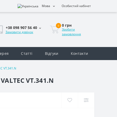
Мова
Особистий кабінет
0 грн
0
+38 098 907 56 40
Зробити
Замовити дзвінок
замовлення
ерея
Статті
Відгуки
Контакти
C VT.341.N
VALTEC VT.341.N