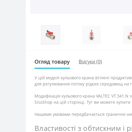
Огляд товару
Відгуки (0)
У цій моделі кульового крана втілені продуктив
для регулювання потоку рідких середовищ на п
Модифікація кульового крана VALTEC VT.341.N 
SisoShop на цій сторінці. Тут ви можете купит
Нашими умовами передбачається гранично низьк
Властивості з обтискним і 