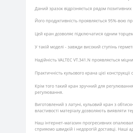
Даний зразок відрізняється рядом позитивних 
Його продуктивність проявляється 95%-вою п
Цей кран дозволяє підключатися одним торцем 
У такій моделі - завжди високий ступінь гермет
Надійність VALTEC VT.341.N проявляється міцним
Практичність кульового крана цієї конструкції
Крім того такий кран зручний для регулювання
регулювання.
Виготовлений з латуні, кульовий кран з обтис
властивості матеріалу дозволяють виявляти те
Наш інтернет-магазин прогресивних опалювальн
сприяємо швидкій і недорогій доставці. Наші 