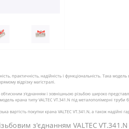
ність, практичність, надійність і функціональність. Така модел
рямому відрізку магістралі.
з обтискним з'єднанням і зовнішньою різьбою широко представл
и модель крана типу VALTEC VT.341.N під металополімерні труби б
а вартість покупки крана VALTEC VT.341.N, а також надійні гар
різьбовим з'єднанням VALTEC VT.341.N