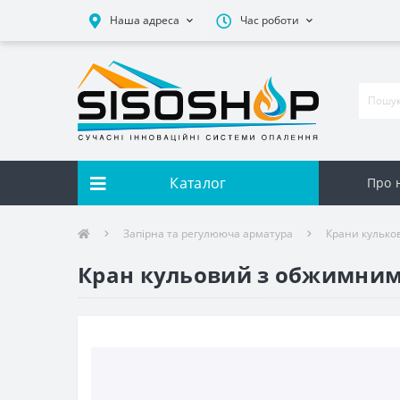
Наша адреса
Час роботи
Каталог
Про 
Запірна та регулююча арматура
Крани кульков
Кран кульовий з обжимним 