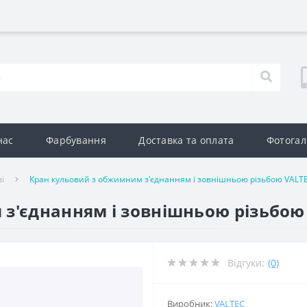
нас
Фарбування
Доставка та оплата
Фотогал
і
Кран кульовий з обжимним з'єднанням і зовнішньою різьбою VALTE
з'єднанням і зовнішньою різьбою 
Відгуки:
(0)
Виробник:
VALTEC