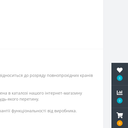
ь відноситься до розряду повнопрохідних кранів
0
ена в каталозі нашого інтернет-магазину
удь-якого перетину.
0
антії функціональності від виробника.
0