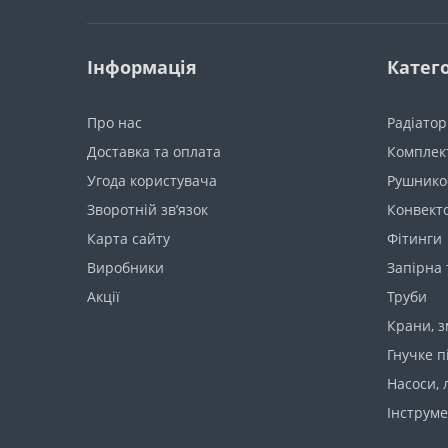
Інформація
Катего
Про нас
Радіато
Доставка та оплата
Комплект
Угода користувача
Рушнико
Зворотній зв’язок
Конвект
Карта сайту
Фітинги
Виробники
Запірна
Акції
Труби
Крани, з
Гнучке п
Насоси, 
Інструме