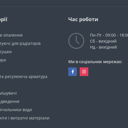
рії
Час роботи
ри опалення
Пн-Пт - 09:00 - 18:0
Сб - вихідний
уючі для радіаторів
Нд - вихідний
сушки
ори
Ми в соціальних мережах:
 та регулююча арматура
мішувачі
ідведення
лічильники води
нти і витратні матеріали