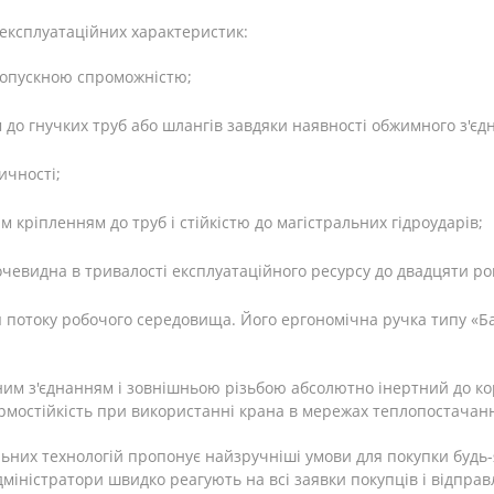
експлуатаційних характеристик:
ропускною спроможністю;
до гнучких труб або шлангів завдяки наявності обжимного з'єд
ичності;
 кріпленням до труб і стійкістю до магістральних гідроударів;
 очевидна в тривалості експлуатаційного ресурсу до двадцяти рок
 потоку робочого середовища. Його ергономічна ручка типу «Ба
кним з'єднанням і зовнішньою різьбою абсолютно інертний до ко
рмостійкість при використанні крана в мережах теплопостачан
их технологій пропонує найзручніші умови для покупки будь-як
адміністратори швидко реагують на всі заявки покупців і відпр