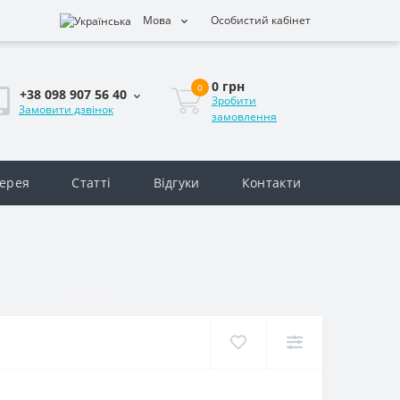
Мова
Особистий кабінет
0 грн
0
+38 098 907 56 40
Зробити
Замовити дзвінок
замовлення
ерея
Статті
Відгуки
Контакти