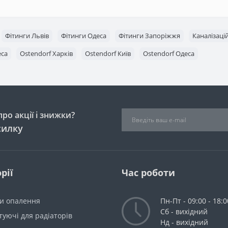
Фітинги Львів
Фітинги Одеса
Фітинги Запоріжжя
Каналізаці
еса
Ostendorf Харків
Ostendorf Київ
Ostendorf Одеса
ро акції і знижки?
силку
рії
Час роботи
ри опалення
Пн-Пт - 09:00 - 18:0
Сб - вихідний
уючі для радіаторів
Нд - вихідний