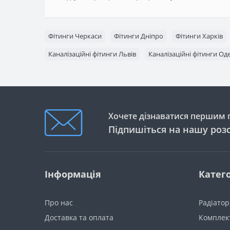
Фітинги Черкаси
Фітинги Дніпро
Фітинги Харків
Каналізаційні фітинги Львів
Каналізаційні фітинги Од
Хочете дізнаватися першим п
Підпишіться на нашу роз
Інформація
Катего
Про нас
Радіато
Доставка та оплата
Комплект