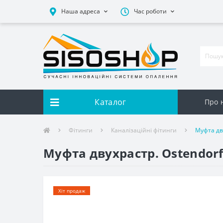
Наша адреса
Час роботи
Каталог
Про 
Фітинги
Каналізаційні фітинги
Муфта дв
Муфта двухрастр. Ostendor
Хіт продаж