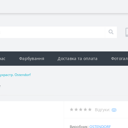
нас
Фарбування
Доставка та оплата
Фотогал
ухрастр. Ostendorf
f
Відгуки:
(0)
Виробник:
OSTENDORF