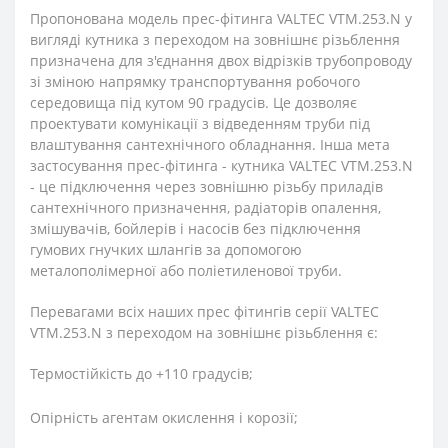
Пропонована модель прес-фітинга VALTEC VTM.253.N у
вигляді кутника з переходом на зовнішнє різьблення
призначена для з'єднання двох відрізків трубопроводу
зі зміною напрямку транспортування робочого
середовища під кутом 90 градусів. Це дозволяє
проектувати комунікації з відведенням труби під
влаштування сантехнічного обладнання. Інша мета
застосування прес-фітинга - кутника VALTEC VTM.253.N
- це підключення через зовнішню різьбу приладів
сантехнічного призначення, радіаторів опалення,
змішувачів, бойлерів і насосів без підключення
гумових гнучких шлангів за допомогою
металополімерної або поліетиленової труби.
Перевагами всіх наших прес фітингів серії VALTEC
VTM.253.N з переходом на зовнішнє різьблення є:
Термостійкість до +110 градусів;
Опірність агентам окислення і корозії;