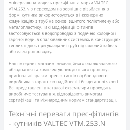
Універсальна модель прес-фітинга марки VALTEC
VTM.253.N з переходом на зовнішнє різьблення в
формі кутника використовується в інженерних
комунікаціях з труб на основі зшитого поліетилену або
металопластику. Такі модифікації фітингів
застосовуються в водопроводах з подачею холодної і
гарячої води, в опалювальних системах, в конструкціях
теплих підлог, при укладанні труб під силовий кабель
або електропроводку.
Наш інтернет-магазин інноваційного опалювального
обладнання та комплектуючих до нього пропонує
оригінальні зразки прес-фітингів від брендового
виробника з гарантією надійності і бездоганної якості.
Всі представлені в каталозі екземпляри проходять
виробниче тестування, відповідають вимогам
сертифікації та міжнародним нормам стандартизації.
Технічні переваги прес-фітингів
- кутників VALTEC VTM.253.N