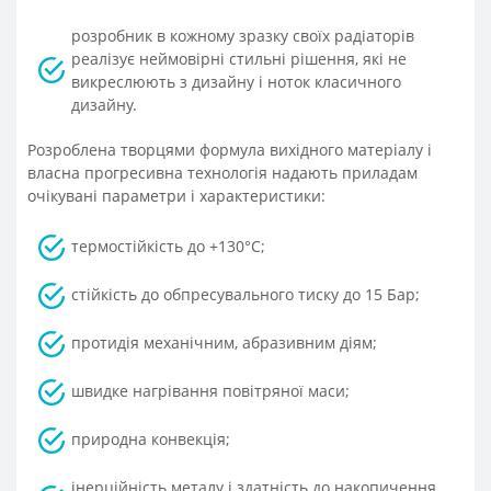
розробник в кожному зразку своїх радіаторів
реалізує неймовірні стильні рішення, які не
викреслюють з дизайну і ноток класичного
дизайну.
Розроблена творцями формула вихідного матеріалу і
власна прогресивна технологія надають приладам
очікувані параметри і характеристики:
термостійкість до +130°С;
стійкість до обпресувального тиску до 15 Бар;
протидія механічним, абразивним діям;
швидке нагрівання повітряної маси;
природна конвекція;
інерційність металу і здатність до накопичення