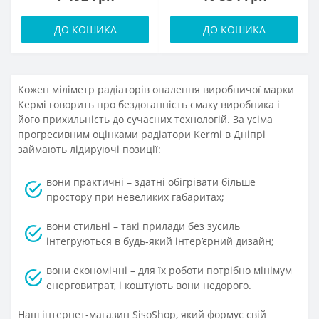
ДО КОШИКА
ДО КОШИКА
Кожен міліметр радіаторів опалення виробничої марки
Кермі говорить про бездоганність смаку виробника і
його прихильність до сучасних технологій. За усіма
прогресивним оцінками радіатори Kermi в Дніпрі
займають лідируючі позиції:
вони практичні – здатні обігрівати більше
простору при невеликих габаритах;
вони стильні – такі прилади без зусиль
інтегруються в будь-який інтер’єрний дизайн;
вони економічні – для їх роботи потрібно мінімум
енерговитрат, і коштують вони недорого.
Наш інтернет-магазин SisoShop, який формує свій