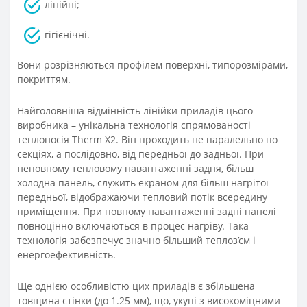
лінійні;
гігієнічні.
Вони розрізняються профілем поверхні, типорозмірами,
покриттям.
Найголовніша відмінність лінійки приладів цього
виробника – унікальна технологія спрямованості
теплоносія Therm X2. Він проходить не паралельно по
секціях, а послідовно, від передньої до задньої. При
неповному тепловому навантаженні задня, більш
холодна панель, служить екраном для більш нагрітої
передньої, відображаючи тепловий потік всередину
приміщення. При повному навантаженні задні панелі
повноцінно включаються в процес нагріву. Така
технологія забезпечує значно більший теплоз’єм і
енергоефективність.
Ще однією особливістю цих приладів є збільшена
товщина стінки (до 1.25 мм), що, укупі з високоміцними