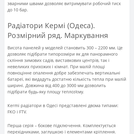
зварними швами дозволяє витримувати робочий тиск
до 10 бар.
Радіатори Кермі (Одеса).
Розмірний ряд. Маркування
Висота панелей у моделей становить 300 – 2200 мм. Це
дозволяє підібрати типорозміри як для панорамного
скління зимових садів, виставкових центрів, так і
невеликих прихожих і кімнат. При малій площі
повноцінне опалення добре забезпечать вертикальні
батареї, які видадуть достатню кількість тепла при малій
ширині. Довжина від 400 до 3000 мм дозволить
підібрати будь-яку площу теплоз’єму.
Кermi радіатори в Одесі представлені двома типами:
FKO і FTV.
Перша серія – бокове підключення. Комплектується
перехідниками, заглушкою і елементами кріплення.