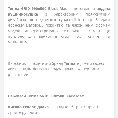
Terma GRID 990x500 Black Mat
— це стильна
водяна
рушникосушка
з характерним прямокутним
дизайном, що підкреслює сучасний інтер’єр. Завдяки
чорному матовому покриттю та лаконічним формам
модель виглядає стримано, але виразно — саме те, що
потрібно для ванної в стилі лофт, хай-тек чи
мінімалізм.
Виробник — польський бренд
Terma
, відомий своєю
якістю, надійністю та продуманими інженерними
рішеннями.
Переваги Terma GRID 990x500 Black Mat:
Висока тепловіддача
— швидко обігріває простір і
сушить рушники