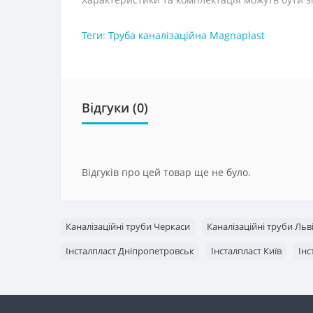
Теги:
Труба каналізаційна Magnaplast
Відгуки (0)
Відгуків про цей товар ще не було.
Каналізаційні труби Черкаси
Каналізаційні труби Льв
Інсталпласт Дніпропетровськ
Інсталпласт Київ
Інс