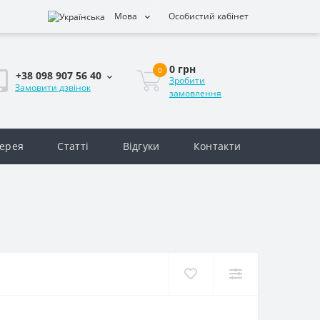
Мова
Особистий кабінет
0 грн
0
+38 098 907 56 40
Зробити
Замовити дзвінок
замовлення
ерея
Статті
Відгуки
Контакти