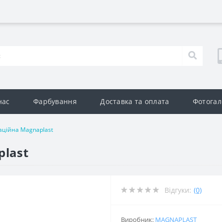
нас
Фарбування
Доставка та оплата
Фотогал
аційна Magnaplast
plast
Відгуки:
(0)
Виробник:
MAGNAPLAST