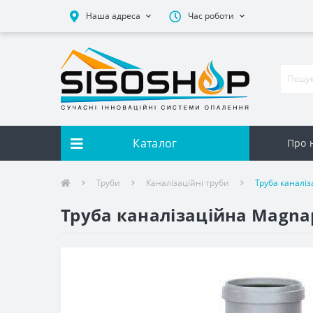
Наша адреса
Час роботи
Каталог
Про 
Труби
Каналізаційні труби
Труба каналіз
Труба каналізаційна Magna