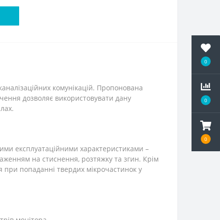
0
 каналізаційних комунікацій. Пропонована
ечення дозволяє використовувати дану
0
лах.
0
нними експлуатаційними характеристиками –
аженням на стиснення, розтяжку та згин. Крім
я при попаданні твердих мікрочастинок у
трів монітора.