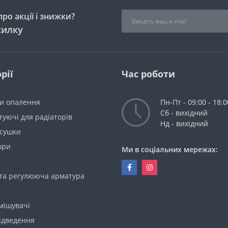
ро акції і знижки?
силку
рії
Час роботи
ри опалення
Пн-Пт - 09:00 - 18:0
Сб - вихідний
уючі для радіаторів
Нд - вихідний
сушки
ори
Ми в соціальних мережах:
 та регулююча арматура
мішувачі
ідведення