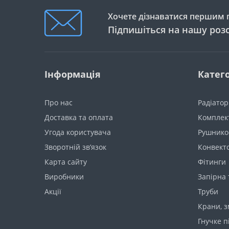
Хочете дізнаватися першим п
Підпишіться на нашу роз
Інформація
Катего
Про нас
Радіато
Доставка та оплата
Комплект
Угода користувача
Рушнико
Зворотній зв’язок
Конвект
Карта сайту
Фітинги
Виробники
Запірна
Акції
Труби
Крани, з
Гнучке п