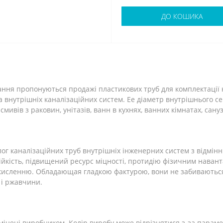
ДО КОШИКА
нання пропонуються продажі пластикових труб для комплектації
 внутрішніх каналізаційних систем. Ее діаметр внутрішнього с
мивів з раковин, унітазів, ванн в кухнях, ванних кімнатах, сануз
ог каналізаційних труб внутрішніх інженерних систем з відмі
ійкість, підвищений ресурс міцності, протидію фізичним навант
 окисленню. Обладающая гладкою фактурою, вони не забиваютьс
 і ржавчини.
мінені виробником. Колір виробу може відрізнятися з-за параме