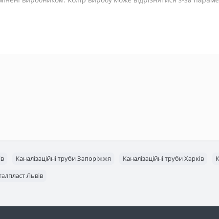
ів
Каналізаційні труби Запоріжжя
Каналізаційні труби Харків
К
талпласт Львів