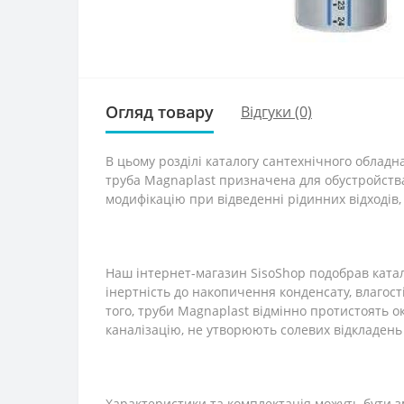
Огляд товару
Відгуки (0)
В цьому розділі каталогу сантехнічного облад
труба Magnaplast призначена для обустройства
модифікацію при відведенні рідинних відходів, с
Наш інтернет-магазин SisoShop подобрав катал
інертність до накопичення конденсату, влагост
того, труби Magnaplast відмінно протистоять
каналізацію, не утворюють солевих відкладень
Характеристики та комплектація можуть бути з