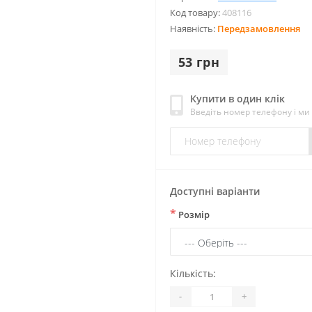
Код товару:
408116
Наявність:
Передзамовлення
53 грн
Купити в один клік
Введіть номер телефону і м
Доступні варіанти
*
Розмір
Кількість:
-
+