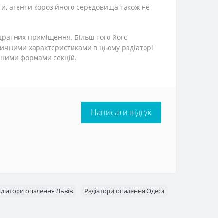
ти, агенти корозійного середовища також не
адратних приміщення. Більш того його
ктичними характеристиками в цьому радіаторі
ічними формами секцій.
Написати відгук
адіатори опалення Львів
Радіатори опалення Одеса