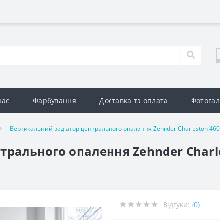
нас
Фарбування
Доставка та оплата
Фотогал
Вертикальний радіатор центрального опалення Zehnder Charleston 460 x
рального опалення Zehnder Charles
Відгуки:
(0)