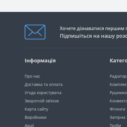
Хочете дізнаватися першим п
Підпишіться на нашу роз
Інформація
Катего
Про нас
Радіато
Доставка та оплата
Комплект
Угода користувача
Рушнико
Зворотній зв’язок
Конвект
Карта сайту
Фітинги
Виробники
Запірна
Акції
Труби