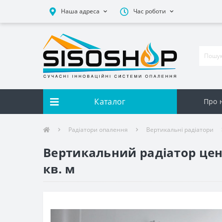
Наша адреса
Час роботи
Каталог
Про 
Радіатори опалення
Вертикальні радіатори
Вертикальний радіатор цент
кв. м