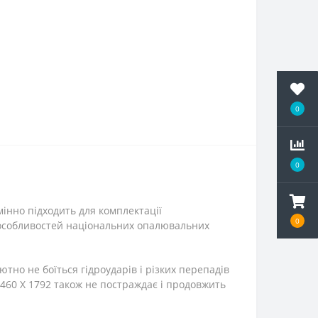
0
0
інно підходить для комплектації
0
 особливостей національних опалювальних
тно не боїться гідроударів і різких перепадів
460 X 1792 також не постраждає і продовжить