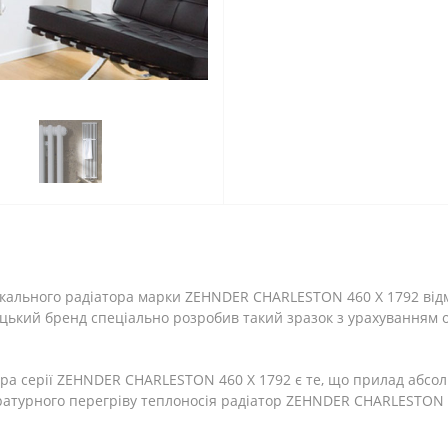
икального радіатора марки ZEHNDER CHARLESTON 460 X 1792 відм
ецький бренд спеціально розробив такий зразок з урахуванням
ра серії ZEHNDER CHARLESTON 460 X 1792 є те, що прилад абсолю
пературного перегріву теплоносія радіатор ZEHNDER CHARLESTON 