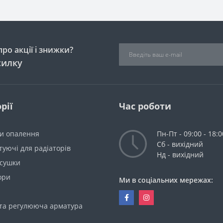
ро акції і знижки?
силку
рії
Час роботи
ри опалення
Пн-Пт - 09:00 - 18:0
Сб - вихідний
уючі для радіаторів
Нд - вихідний
сушки
ори
Ми в соціальних мережах:
 та регулююча арматура