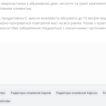
ї мікрочастинки з абразивною дією, кислотні та лужні компонен
ктивним елементам.
ь продуктивності, маючи можливість обігрівати до 15 метрів кв
ірно прогріватися повітряній масі на всіх рівнях. Разом з пра
 зносостійке забарвлення поєднується з лаконічними і ергоном
іпро
Радіатори опалення Харків
Радіатори опалення Херсон
Р
Zehnder