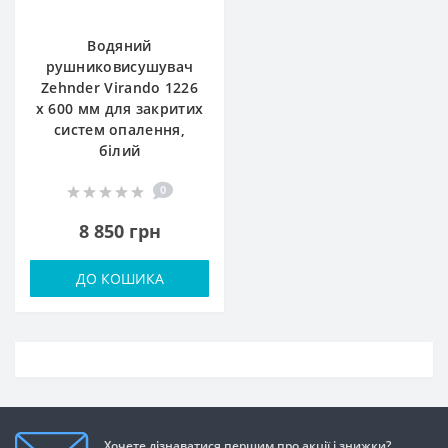
Водяний
рушниковисушувач
Zehnder Virando 1226
x 600 мм для закритих
систем опалення,
білий
0
8 850 грн
ДО КОШИКА
Хочете дізнаватися першим про акції і знижки?