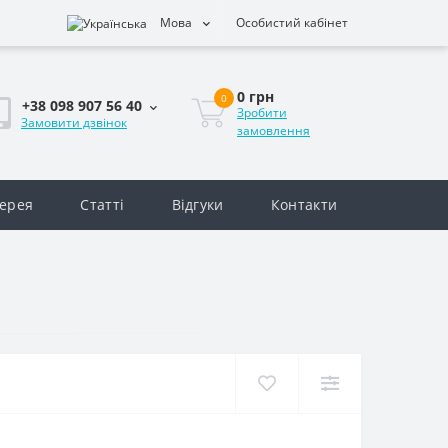
Мова
Особистий кабінет
0 грн
0
+38 098 907 56 40
Зробити
Замовити дзвінок
замовлення
ерея
Статті
Відгуки
Контакти