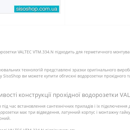
дорозетки VALTEC VTM.334.N підходить для герметичного монтув
.
ювальних технологій представлені зразки оригінального виробни
огу SisoShop ви можете купити обтискні водорозетки прохідного
тивості конструкції прохідної водорозетки VA
під час встановлення сантехнічних приладів і їх підключення 
одорозетки має три відведення, латунний корпус і монтажну гай
ерний.