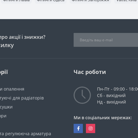
ро акції і знижки?
силку
рії
Час роботи
ри опалення
Пн-Пт - 09:00 - 18:0
Сб - вихідний
уючі для радіаторів
Нд - вихідний
сушки
ори
Ми в соціальних мережах:
 та регулююча арматура