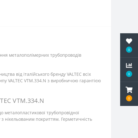
0
ання металополімерних трубопроводів
цтва від італійського бренду VALTEC всіх
0
 типу VALTEC VTM.334.N з виробничою гарантією
0
LTEC VTM.334.N
до металопластикової трубопровідної
ку з нікельованим покриттям. Герметичність