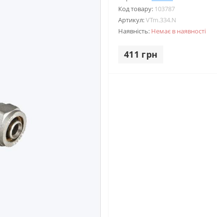
Код товару:
103787
Артикул:
VTm.334.N
Наявність:
Немає в наявності
411 грн