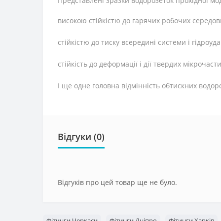
Представлені зразки водорозеток прохідної мо
високою стійкістю до гарячих робочих середо
стійкістю до тиску всередині системи і гідроуда
стійкість до деформації і дії твердих мікроча
І ще одне головна відмінність обтискних водор
Відгуки (0)
Відгуків про цей товар ще не було.
Фітинги Черкаси
Фітинги Дніпро
Фітинги Харків