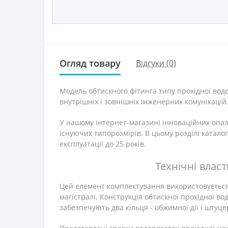
Огляд товару
Відгуки (0)
Модель обтискного фітинга типу прохідної во
внутрішніх і зовнішніх інженерних комунікацій
У нашому інтернет-магазині інноваційних опал
існуючих типорозмірів. В цьому розділі катал
експлуатації до 25 років.
Технічні влас
Цей елемент комплектування використовується 
магістралі. Конструкція обтискної прохідної в
забезпечують два кільця - обжимної дії і штуц