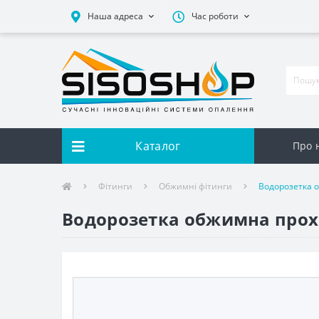
Наша адреса
Час роботи
Каталог
Про 
Фітинги
Обжимні фітинги
Водорозетка 
Водорозетка обжимна прохі