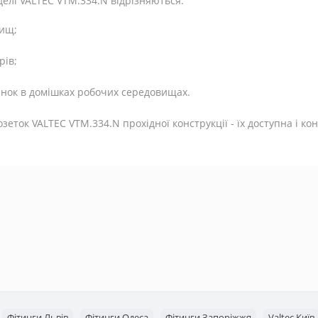
делі VALTEC VTM.334.N відрізняються:
вищ;
рів;
стинок в домішках робочих середовищах.
озеток VALTEC VTM.334.N прохідної конструкції - їх доступна і к
Фітинги Львів
Фітинги Одеса
Фітинги Запоріжжя
Valtec Київ