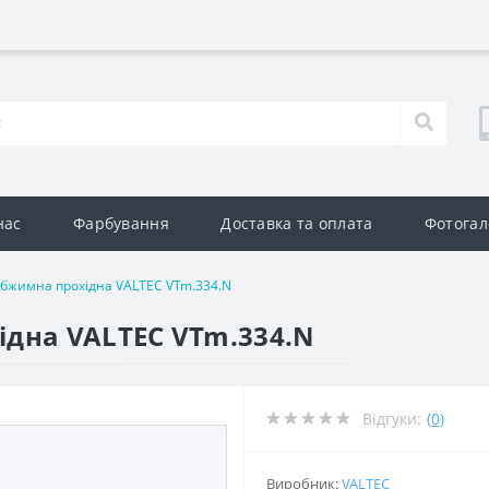
нас
Фарбування
Доставка та оплата
Фотогал
обжимна прохідна VALTEC VTm.334.N
дна VALTEC VTm.334.N
Відгуки:
(0)
Виробник:
VALTEC