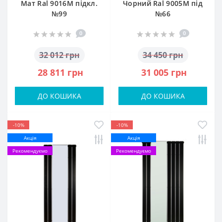
Мат Ral 9016M підкл.
Чорний Ral 9005M під
№99
№66
0
0
32 012 грн
34 450 грн
28 811 грн
31 005 грн
ДО КОШИКА
ДО КОШИКА
-10%
-10%
Акція
Акція
Рекомендуємо
Рекомендуємо