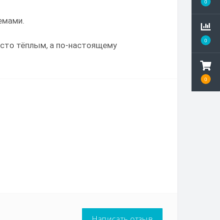
0
емами.
0
росто тёплым, а по-настоящему
0
Написать отзыв