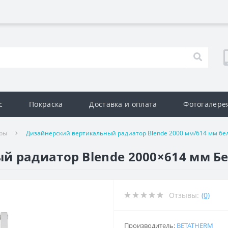
с
Покраска
Доставка и оплата
Фотогалере
ры
Дизайнерский вертикальный радиатор Blende 2000 мм/614 мм бе
й радиатор Blende 2000×614 мм Б
Отзывы:
(0)
Производитель:
BETATHERM