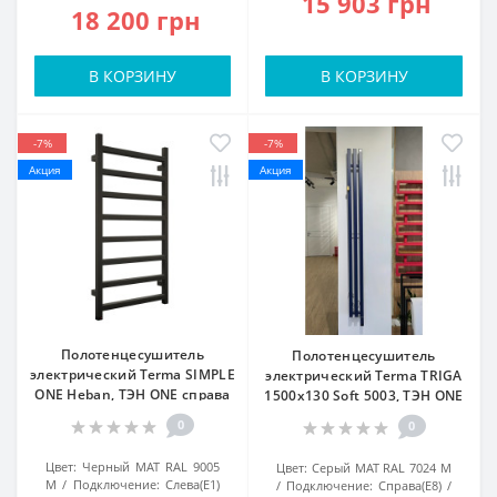
15 903 грн
18 200 грн
В КОРЗИНУ
В КОРЗИНУ
-7%
-7%
Акция
Акция
Полотенцесушитель
Полотенцесушитель
электрический Terma SIMPLE
электрический Terma TRIGA
ONE Heban, ТЭН ONE справа
1500x130 Soft 5003, ТЭН ONE
0
0
Цвет:
Черный МАТ RAL 9005
Цвет:
Серый МАТ RAL 7024 M
M
Подключение:
Слева(Е1)
Подключение:
Справа(Е8)