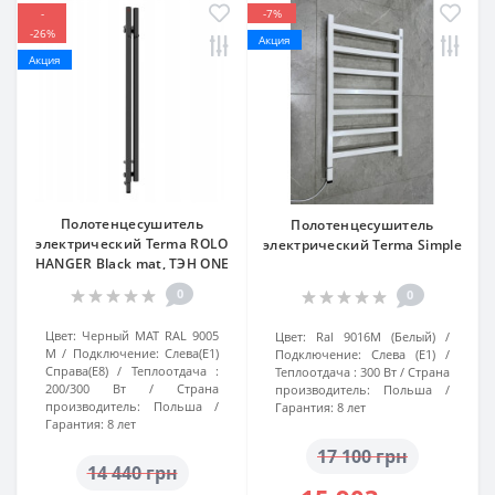
-
-7%
-26%
Акция
Акция
Полотенцесушитель
Полотенцесушитель
электрический Terma ROLO
электрический Terma Simple
HANGER Black mat, ТЭН ONE
0
0
Цвет:
Черный МАТ RAL 9005
Цвет:
Ral 9016M (Белый)
M
Подключение:
Слева(Е1)
Подключение:
Слева (E1)
Справа(Е8)
Теплоотдача :
Теплоотдача :
300 Вт
Страна
200/300 Вт
Страна
производитель:
Польша
производитель:
Польша
Гарантия:
8 лет
Гарантия:
8 лет
17 100 грн
14 440 грн