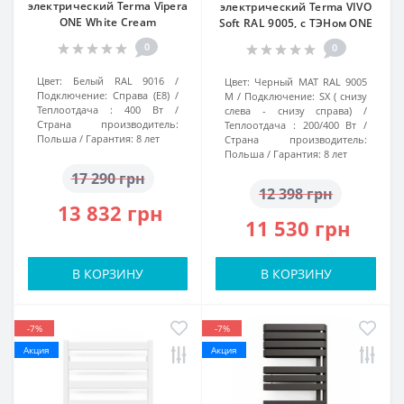
электрический Terma Vipera
электрический Terma VIVO
ONE White Cream
Soft RAL 9005, с ТЭНом ONE
0
0
Цвет:
Белый RAL 9016
Цвет:
Черный МАТ RAL 9005
Подключение:
Справа (Е8)
M
Подключение:
SX ( снизу
Теплоотдача :
400 Вт
слева - снизу справа)
Страна производитель:
Теплоотдача :
200/400 Вт
Польша
Гарантия:
8 лет
Страна производитель:
Польша
Гарантия:
8 лет
17 290 грн
12 398 грн
13 832 грн
11 530 грн
В КОРЗИНУ
В КОРЗИНУ
-7%
-7%
Акция
Акция