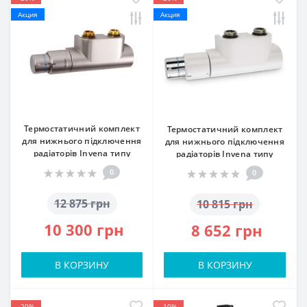
Акция
Акция
Термостатичний комплект
Термостатичний комплект
для нижнього підключення
для нижнього підключення
радіаторів Invena типу
радіаторів Invena типу
DUOPLEX, 50мм, чорний, CZ-
DUOPLEX, 50мм, чорний, CZ-
0
0
91-015
91-015
12 875 грн
10 815 грн
10 300 грн
8 652 грн
В КОРЗИНУ
В КОРЗИНУ
-20%
-10%