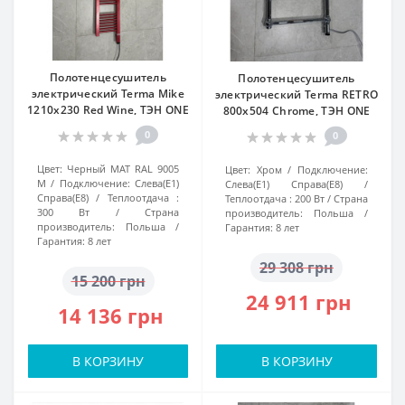
Полотенцесушитель
Полотенцесушитель
электрический Terma Mike
электрический Terma RETRO
1210x230 Red Wine, ТЭН ONE
800x504 Chrome, ТЭН ONE
0
0
Цвет:
Черный МАТ RAL 9005
Цвет:
Хром
Подключение:
M
Подключение:
Слева(Е1)
Слева(Е1) Справа(Е8)
Справа(Е8)
Теплоотдача :
Теплоотдача :
200 Вт
Страна
300 Вт
Страна
производитель:
Польша
производитель:
Польша
Гарантия:
8 лет
Гарантия:
8 лет
29 308 грн
15 200 грн
24 911 грн
14 136 грн
В КОРЗИНУ
В КОРЗИНУ