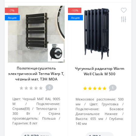
-7%
-10%
Акция
Акция
Полотенцесушитель
Чугунный радиатор Warm
электрический Terma Warp T,
Well Clasik M 500
чёрный мат, ТЭН MOA
0
1
Цвет:
Черный МАТ RAL 9005
Межосевое расстояние:
500
M
Подключение:
мм
Цвет:
Грунтовка
Справа(Е8)
Теплоотдача :
Подключение:
Боковое
300 Вт
Страна
Диагональное Нижнее
производитель:
Польша
Высота:
655 мм
Глубина:
Гарантия:
8 лет
140 мм