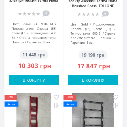
электрический Terma Fiona
электрический Terma Fiona
Brushed Brass, ТЭН ONE
0
0
Цвет:
Белый RAL 9016 M
Цвет:
Gold
Подключение:
Подключение:
Справа (Е8)
Справа (E8) Слева (E1)
Слева (Е1)
Теплоотдача :
400
Теплоотдача :
600 Вт
Страна
Вт
Страна производитель:
производитель:
Польша
Польша
Гарантия:
8 лет
Гарантия:
8 лет
11 448 грн
19 190 грн
10 303 грн
17 847 грн
В КОРЗИНУ
В КОРЗИНУ
-7%
-15%
Акция
Акция