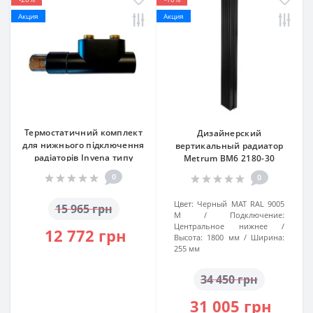
Акция
Акция
Термостатичний комплект
Дизайнерский
для нижнього підключення
вертикальный радиатор
радіаторів Invena типу
Metrum BM6 2180-30
DUOPLEX, 50мм, чорний, CZ-
1800/255 Черный Ral 9005M
0
0
91-015
№66
Цвет:
Черный МАТ RAL 9005
15 965 грн
M
Подключение:
Центральное нижнее
12 772 грн
Высота:
1800 мм
Ширина:
255 мм
34 450 грн
31 005 грн