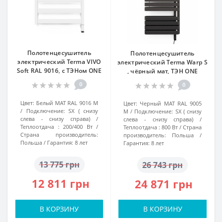
Полотенцесушитель
Полотенцесушитель
электрический Terma VIVO
электрический Terma Warp S
Soft RAL 9016, с ТЭНом ONE
, чёрный мат, ТЭН ONE
0
0
Цвет:
Белый МАТ RAL 9016 M
Цвет:
Черный МАТ RAL 9005
Подключение:
SX ( снизу
M
Подключение:
SX ( снизу
слева - снизу справа)
слева - снизу справа)
Теплоотдача :
200/400 Вт
Теплоотдача :
800 Вт
Страна
Страна производитель:
производитель:
Польша
Польша
Гарантия:
8 лет
Гарантия:
8 лет
13 775 грн
26 743 грн
12 811 грн
24 871 грн
В КОРЗИНУ
В КОРЗИНУ