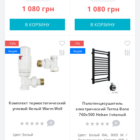
1 080 грн
1 080 грн
В КОРЗИНУ
В КОРЗИНУ
-10%
-7%
Акция
Акция
Комплект термостатический
Полотенцесушитель
угловой белый Warm Well
электрический Terma Bone
760x500 Heban (чёрный
структурный), ТЭН MOA
0
0
справа
Цвет:
Белый
Цвет:
Белый RAL 9005 M
Подключение:
Справа (Е8)