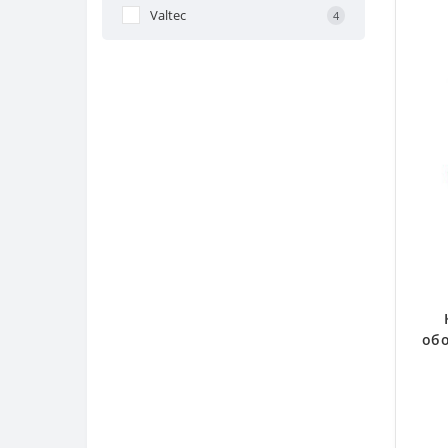
Valtec
4
обо