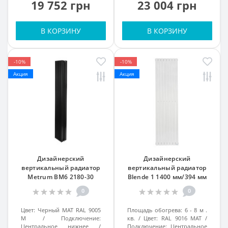
19 752 грн
23 004 грн
В КОРЗИНУ
В КОРЗИНУ
-10%
-10%
Акция
Акция
Дизайнерский
Дизайнерский
вертикальный радиатор
вертикальный радиатор
Metrum BM6 2180-30
Blende 1 1400 мм/394 мм
1800/255 Черный Ral 9005M
Белый Матовый RAL9016,
0
0
№66
подк. №99
Цвет:
Черный МАТ RAL 9005
Площадь обогрева:
6 - 8 м .
M
Подключение:
кв.
Цвет:
RAL 9016 MAT
Центральное нижнее
Подключение:
Центральное