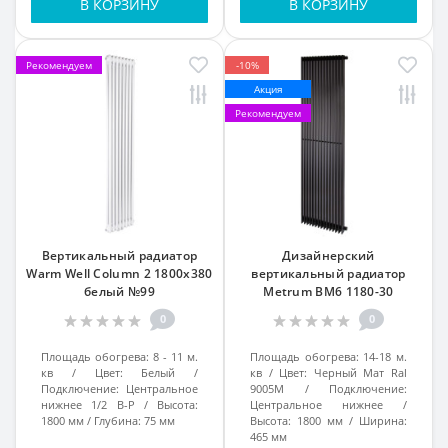
В КОРЗИНУ
В КОРЗИНУ
Рекомендуем
-10%
Акция
Рекомендуем
Вертикальный радиатор
Дизайнерский
Warm Well Column 2 1800x380
вертикальный радиатор
белый №99
Metrum BM6 1180-30
1800/465 Черный Мат Ral
0
0
9005M подкл.№99
Площадь обогрева:
8 - 11 м.
Площадь обогрева:
14-18 м.
кв
Цвет:
Белый
кв
Цвет:
Черный Мат Ral
Подключение:
Центральное
9005M
Подключение:
нижнее 1/2 В-Р
Высота:
Центральное нижнее
1800 мм
Глубина:
75 мм
Высота:
1800 мм
Ширина:
465 мм