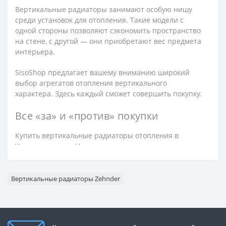
Вертикальные радиаторы занимают особую нишу
среди установок для отопления. Такие модели с
одной стороны позволяют сэкономить пространство
на стене, с другой — они приобретают вес предмета
интерьера.
SisoShop предлагает вашему вниманию широкий
выбор агрегатов отопления вертикального
характера. Здесь каждый сможет совершить покупку.
Все «за» и «против» покупки
Купить вертикальные радиаторы отопления в
Украине просто. Но перед этим рекомендовано
внимательно изучить их плюсы и возможные
минусы.
Вертикальные радиаторы Zehnder
Главными достоинствами выступают:
Максимальный порог теплоотдачи. Это стало
возможным благодаря огромному участку