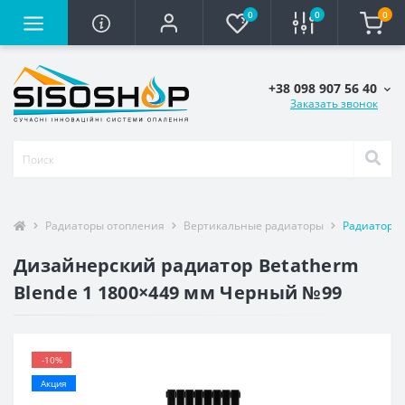
0
0
0
+38 098 907 56 40
Заказать звонок
Радиаторы отопления
Вертикальные радиаторы
Радиатор B
Дизайнерский радиатор Betatherm
Blende 1 1800×449 мм Черный №99
-10%
Акция