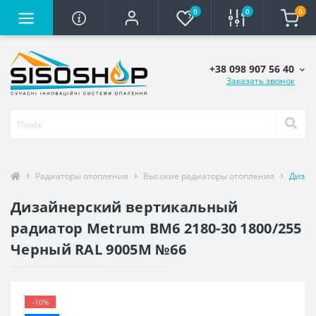
0
0
0
+38 098 907 56 40
Заказать звонок
Радиаторы отопления
Высокие радиаторы отопления
Дизай
Дизайнерский вертикальный
радиатор Metrum BM6 2180-30 1800/255
Черный RAL 9005M №66
-10%