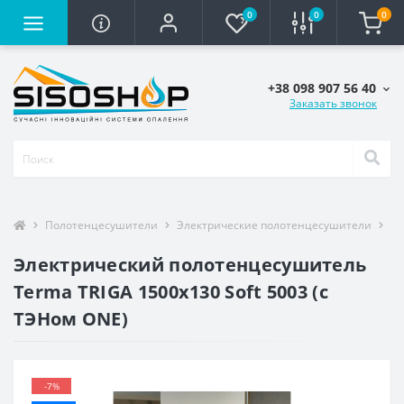
0
0
0
+38 098 907 56 40
Заказать звонок
Полотенцесушители
Электрические полотенцесушители
По
Электрический полотенцесушитель
Terma TRIGA 1500x130 Soft 5003 (с
ТЭНом ONE)
-7%