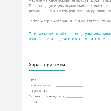
Чёрное матовое покрытие придаёт модели пре
Полотенцесушитель подключается к электрос
режимов работы и комфортную сушку полотене
Terma Warp T – отличный выбор для тех, кто 
Теги:
электрический полотенцесушитель
,
поло
ванной
,
полотенцесушитель с ТЭНом
,
ТЭН MOA
Характеристики
Цвет
Подключение
Теплоотдача
Страна производитель
Гарантия