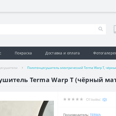
с
Покраска
Доставка и оплата
Фотогалере
цесушители
Полотенцесушитель электрический Terma Warp T, чёрны
шитель Terma Warp T (чёрный мат
Отзывы:
(0)
Производитель:
TERMA