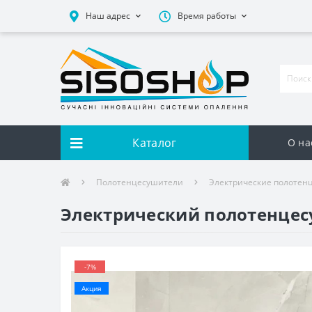
Наш адрес
Время работы
Каталог
О на
Полотенцесушители
Электрические полотен
Электрический полотенцесу
-7%
Акция