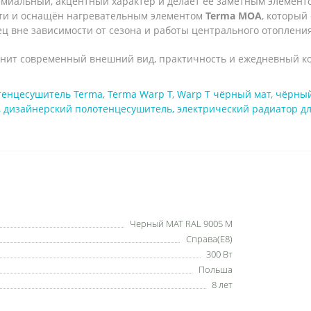
миальный, акцентный характер и делает её заметным элемент
ети и оснащён нагревательным элементом
Terma MOA
, который
ц вне зависимости от сезона и работы центрального отопления
ценит современный внешний вид, практичность и ежедневный к
тенцесушитель Terma
,
Terma Warp T
,
Warp T чёрный мат
,
чёрный
,
дизайнерский полотенцесушитель
,
электрический радиатор д
Черный МАТ RAL 9005 M
Справа(Е8)
300 Вт
Польша
8 лет