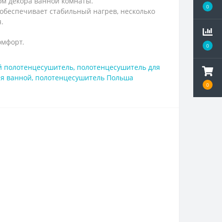
ом декора ванной комнаты.
0
 обеспечивает стабильный нагрев, несколько
.
омфорт.
0
 полотенцесушитель
,
полотенцесушитель для
ля ванной
,
полотенцесушитель Польша
0