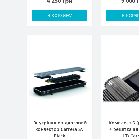
4 250 грн
9 000 
В КОРЗИНУ
В КОРЗ
Внутрішньопідлоговий
Комплект S 
конвектор Carrera SV
+ решiтка ал
Black
НТ) Car