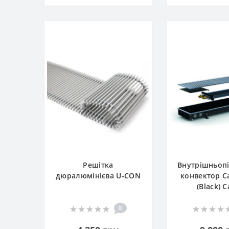
Решітка
Внутрішньоп
дюралюмінієва U-CON
конвектор Ca
(Black) 
0