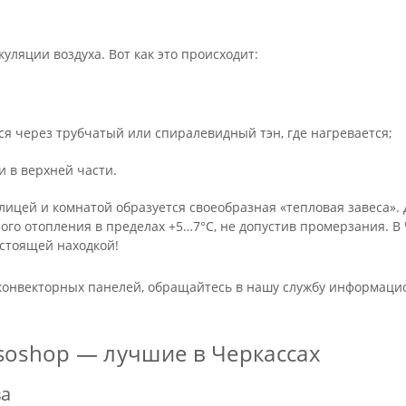
ляции воздуха. Вот как это происходит:
;
я через трубчатый или спиралевидный тэн, где нагревается;
и в верхней части.
 улицей и комнатой образуется своеобразная «тепловая завеса
го отопления в пределах +5…7°С, не допустив промерзания. В
астоящей находкой!
 конвекторных панелей, обращайтесь в нашу службу информац
soshop — лучшие в Черкассах
ва