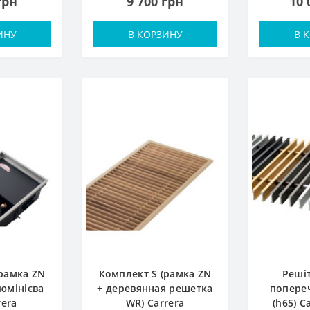
грн
9 700 грн
10 
ИНУ
В КОРЗИНУ
В 
(рамка ZN
Комплект S (рамка ZN
Решіт
юмінієва
+ деревянная решетка
попереч
rera
WR) Carrera
(h65) C