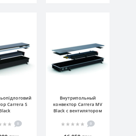
ьопідлоговий
Внутрипольный
ор Carrera S
конвектор Carrera MV
Black
Black с вентилятором
0
0