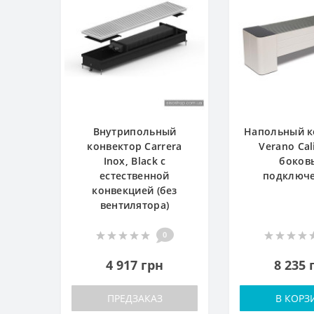
Внутрипольный
Напольный к
конвектор Carrera
Verano Cal
Inox, Black с
боков
естественной
подключ
конвекцией (без
вентилятора)
0
4 917 грн
8 235 
ПРЕДЗАКАЗ
В КОРЗ