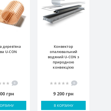
а дерев'яна
Конвектор
ва U-CON
опалювальний
водяний U-CON з
природною
конвекцією
0
0
800 грн
9 200 грн
КОРЗИНУ
В КОРЗИНУ