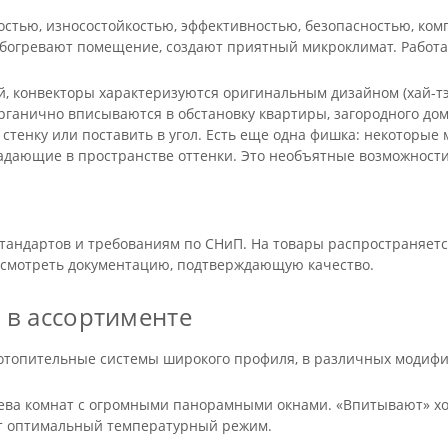
стью, износостойкостью, эффективностью, безопасностью, ком
обогревают помещение, создают приятный микроклимат. Работ
 конвекторы характеризуются оригинальным дизайном (хай-тэк,
органично вписываются в обстановку квартиры, загородного до
стенку или поставить в угол. Есть еще одна фишка: некоторые 
адающие в пространстве оттенки. Это необъятные возможности 
тандартов и требованиям по СНиП. На товары распространяетс
росмотреть документацию, подтверждающую качество.
 в ассортименте
отопительные системы широкого профиля, в различных модифи
ева комнат с огромными панорамными окнами. «Впитывают» хо
ют оптимальный температурный режим.