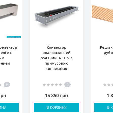
онвектор
Конвектор
Решітк
iente с
опалювальний
дубо
ым
водяний U-CON з
ением
примусовою
конвекцією
0
0
грн
15 850 грн
1 
ИНУ
В КОРЗИНУ
В 