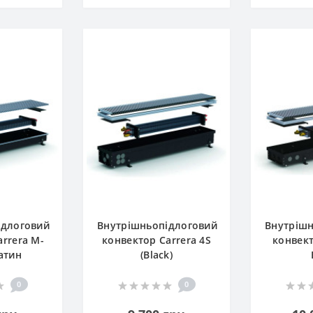
ідлоговий
Внутрішньопідлоговий
Внутрішн
rrera M-
конвектор Carrera 4S
конвект
Сатин
(Black)
0
0