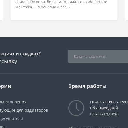
водоснабжения. Виды, материалы и особенности
монтажа — в основном все, ч..
акциях и скидках?
ссылку
ории
Время работы
ры отопления
Пн-Пт - 09:00 - 18:0
Сб - выходной
тующие для радиаторов
Вс - выходной
цесушители
оры