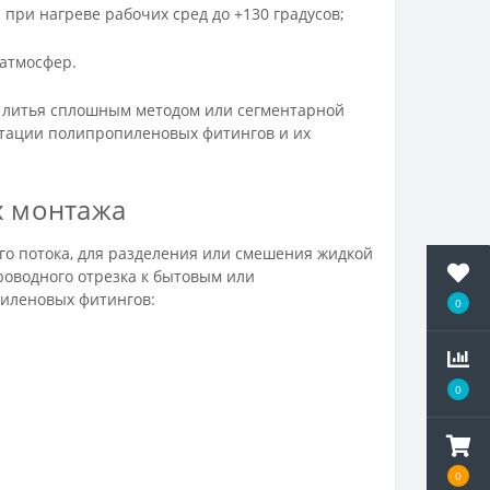
при нагреве рабочих сред до +130 градусов;
 атмосфер.
й литья сплошным методом или сегментарной
атации полипропиленовых фитингов и их
х монтажа
го потока, для разделения или смешения жидкой
роводного отрезка к бытовым или
пиленовых фитингов:
0
0
0