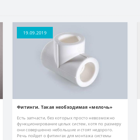
19.09.2019
Фитинги. Такая необходимая «мелочь»
Есть запчасти, без которых просто невозможно
функционирование целых систем, хотя по размеру
они совершенно небольшие и стоят недорого.
Речь пойдет о фитингах для монтажа системы