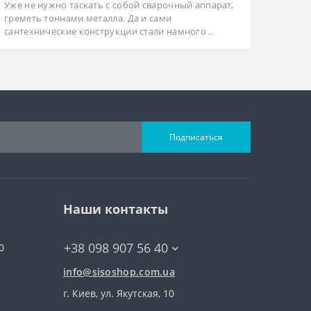
Уже не нужно таскать с собой сварочный аппарат,
греметь тоннами металла. Да и сами
сантехнические конструкции стали намного ..
Подписаться
Наши контакты
+38 098 907 56 40
0
info@sisoshop.com.ua
г. Киев, ул. Якутская, 10