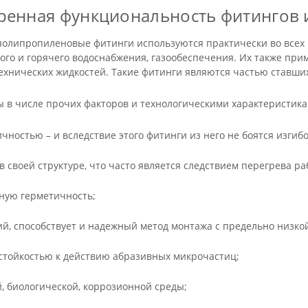
ренная функциональность фитингов
полипропиленовые фитинги используются практически во всех
ого и горячего водоснабжения, газообеспечения. Их также при
ехнических жидкостей. Такие фитинги являются частью ставши
в числе прочих факторов и технологическими характеристика
чностью – и вследствие этого фитинги из него не боятся изгиб
в своей структуре, что часто является следствием перегрева р
ную герметичность;
ций, способствует и надежный метод монтажа с предельно низко
стойкостью к действию абразивных микрочастиц;
, биологической, коррозионной среды;