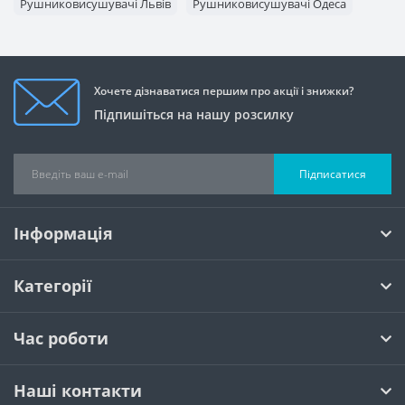
Рушниковисушувачі Львів
Рушниковисушувачі Одеса
Рушниковисушувачі Вінниця
Рушниковисушувачі Запоріжжя
Хочете дізнаватися першим про акції і знижки?
Підпишіться на нашу розсилку
Підписатися
Інформація
Категорії
Час роботи
Наші контакти