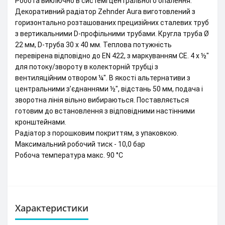
Робота виключно в системі центрального опалення.
Декоративний радіатор Zehnder Aura виготовлений з
горизонтально розташованих прецизійних сталевих труб
з вертикальними D-профільними трубами. Кругла труба Ø
22 мм, D-труба 30 х 40 мм. Теплова потужність
перевірена відповідно до EN 422, з маркуванням CE. 4 x ½"
для потоку/звороту в колекторній трубці з
вентиляційним отвором ¼". В якості альтернативи з
центральними з’єднаннями ½", відстань 50 мм, подача і
зворотна лінія вільно вибираються. Поставляється
готовим до встановлення з відповідними настінними
кронштейнами.
Радіатор з порошковим покриттям, з упаковкою.
Максимальний робочий тиск - 10,0 бар
Робоча температура макс. 90 °C
Характеристики