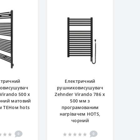
ктричний
Електричний
овисушувач
рушниковисушувач
Virando 500 x
Zehnder Virando 786 x
рний матовий
500 мм з
м ТЕНом hots
програмованим
нагрівачем HOTS,
чорний
0
0