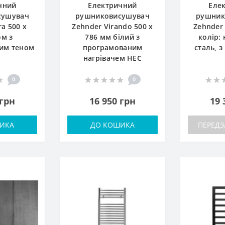
чний
Електричний
Еле
сушувач
рушниковисушувач
рушник
a 500 x
Zehnder Virando 500 x
Zehnder
ом з
786 мм білий з
колір:
им теном
програмованим
сталь, 
нагрівачем HEС
0
0
 грн
16 950 грн
19 
ИКА
ДО КОШИКА
ПЕРЕД