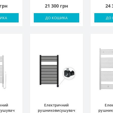
 грн
21 300 грн
24 
ИКА
ДО КОШИКА
ДО
чний
Електричний
Еле
сушувач
рушниковисушувач
рушник