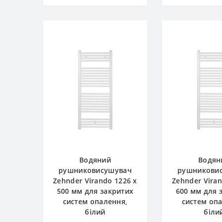
Водяний
Водян
рушниковисушувач
рушникови
Zehnder Virando 1226 x
Zehnder Viran
500 мм для закритих
600 мм для 
систем опалення,
систем оп
білий
біли