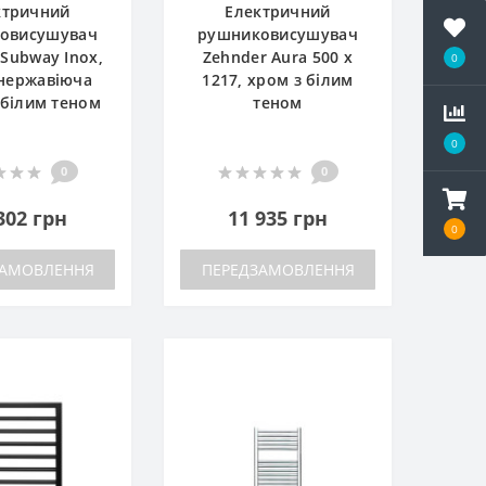
ктричний
Електричний
овисушувач
рушниковисушувач
 Subway Inox,
Zehnder Aura 500 x
0
 нержавіюча
1217, хром з білим
з білим теном
теном
0
0
0
302 грн
11 935 грн
0
ЗАМОВЛЕННЯ
ПЕРЕДЗАМОВЛЕННЯ