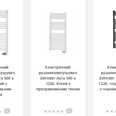
чний
Електричний
Еле
сушувач
рушниковисушувач
рушник
a 500 x
Zehnder Aura 500 x
Zehnder 
ий з
1226, білий з
1226, чо
ваним
програмованим теном
з чорни
м
0
0