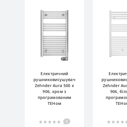
Електричний
Електри
рушниковисушувач
рушникови
Zehnder Aura 500 x
Zehnder Aur
906, хром з
906, біл
програмованим
програмо
ТЕНом
ТЕНо
0