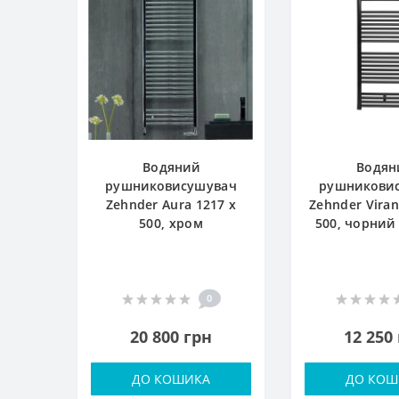
Водяний
Водян
рушниковисушувач
рушникови
Zehnder Aura 1217 x
Zehnder Viran
500, хром
500, чорний
0
20 800 грн
12 250
ДО КОШИКА
ДО КОШ