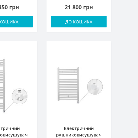
350 грн
21 800 грн
 КОШИКА
ДО КОШИКА
ктричний
Електричний
овисушувач
рушниковисушувач