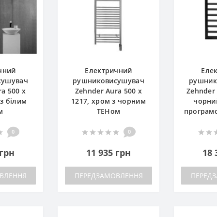
чний
Електричний
Еле
сушувач
рушниковисушувач
рушник
a 500 x
Zehnder Aura 500 x
Zehnder
 з білим
1217, хром з чорним
чорни
м
ТЕНом
програм
0
0
 грн
11 935 грн
18 
ВЛЕННЯ
ПЕРЕДЗАМОВЛЕННЯ
ПЕРЕД