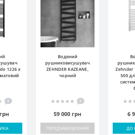
ий
Водяний
В
сушувач
рушниковисушувач
рушник
do 1226 x
ZEHNDER KAZEANE,
Zehnder 
 матовий
чорний
500 д
систем
0
0
 грн
59 000 грн
6 
ИКА
ПЕРЕДЗАМОВЛЕННЯ
ДО