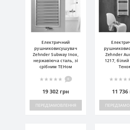
Електричний
Електри
рушниковисушувач
рушникови
Zehnder Subway Inox,
Zehnder Aur
нержавіюча сталь, зі
1217, білий
срібним ТЕНом
Тено
0
19 302 грн
11 736
ПЕРЕДЗАМОВЛЕННЯ
ПЕРЕДЗАМО