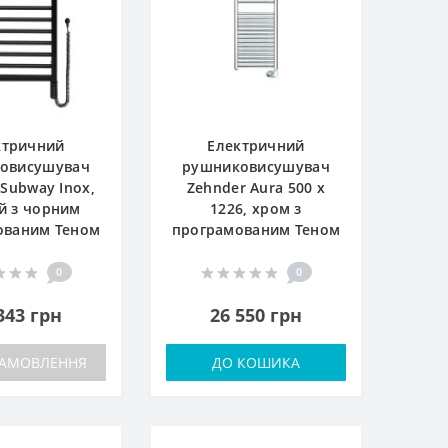
ктричний
Електричний
овисушувач
рушниковисушувач
 Subway Inox,
Zehnder Aura 500 x
й з чорним
1226, хром з
ованим Теном
програмованим Теном
0
0
343 грн
26 550 грн
ЗАМОВЛЕННЯ
ДО КОШИКА