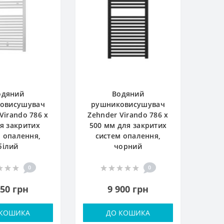
одяний
Водяний
овисушувач
рушниковисушувач
Virando 786 x
Zehnder Virando 786 x
ля закритих
500 мм для закритих
 опалення,
систем опалення,
білий
чорний
0
0
950 грн
9 900 грн
 КОШИКА
ДО КОШИКА