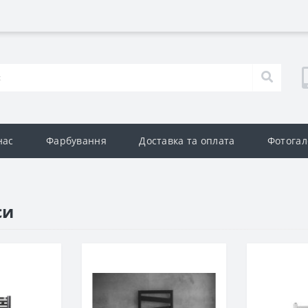
нас
Фарбування
Доставка та оплата
Фотогал
си