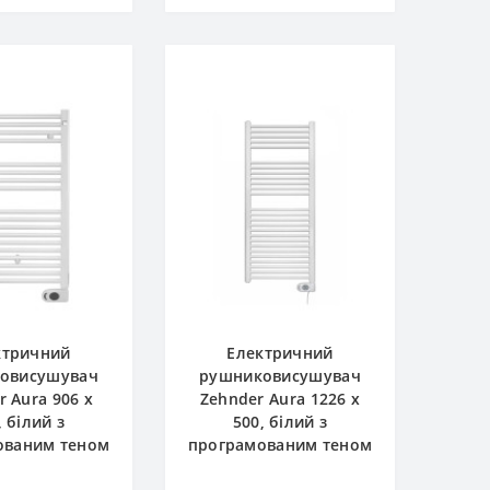
ктричний
Електричний
овисушувач
рушниковисушувач
r Aura 906 x
Zehnder Aura 1226 x
, білий з
500, білий з
ованим теном
програмованим теном