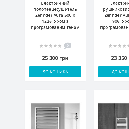
Електричний
Електри
полотенцесушитель
рушникови
Zehnder Aura 500 x
Zehnder Aur
1226, хром з
906, хр
програмованим теном
програмован
0
25 300 грн
23 350
ДО КОШИКА
ДО КОШ