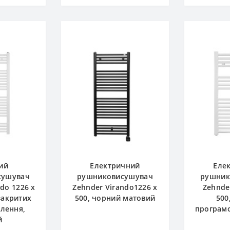
ий
Електричний
Еле
сушувач
рушниковисушувач
рушник
do 1226 x
Zehnder Virando1226 х
Zehnde
закритих
500, чорний матовий
500
алення,
програм
й