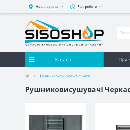
Наша адреса
Час роботи
Каталог
Про 
Рушниковисушувачі Черкаси
Рушниковисушувачі Черка