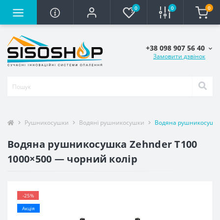
0
0
0
+38 098 907 56 40
Замовити дзвінок
Рушникосушки
Водяні рушникосушки
Водяна рушникосушка 
Водяна рушникосушка Zehnder T100
1000×500 — чорний колір
-25%
Акція