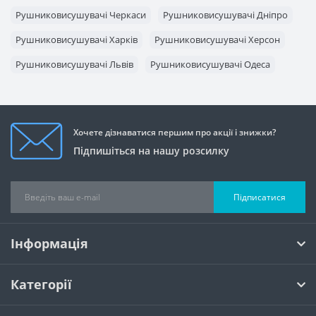
Рушниковисушувачі Черкаси
Рушниковисушувачі Дніпро
Рушниковисушувачі Харків
Рушниковисушувачі Херсон
Рушниковисушувачі Львів
Рушниковисушувачі Одеса
Рушниковисушувачі Вінниця
Рушниковисушувачі Запоріжжя
Хочете дізнаватися першим про акції і знижки?
Підпишіться на нашу розсилку
Підписатися
Інформація
Категорії