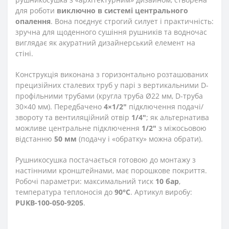
для роботи
виключно в системі центрального
опалення
. Вона поєднує строгий силует і практичність:
зручна для щоденного сушіння рушників та водночас
виглядає як акуратний дизайнерський елемент на
стіні.
Конструкція виконана з горизонтально розташованих
прецизійних сталевих труб у парі з вертикальними D-
профільними трубами (кругла труба Ø22 мм, D-труба
30×40 мм). Передбачено
4×1/2"
підключення подачі/
звороту та вентиляційний отвір
1/4"
; як альтернатива
можливе центральне підключення
1/2"
з міжосьовою
відстанню
50 мм
(подачу і «обратку» можна обрати).
Рушникосушка постачається готовою до монтажу з
настінними кронштейнами, має порошкове покриття.
Робочі параметри: максимальний тиск
10 бар
,
температура теплоносія до
90°C
. Артикул виробу:
PUKB-100-050-9205
.