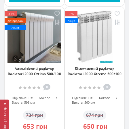
-11%
-3%
Хіт продаж
Акція
Акція
Алюмінієвий радіатор
Біметалевий радіатор
Radiatori 2000 Ottimo 500/100
Radiatori 2000 Xtreme 500/100
0
0
Підключення:
Бокове
Підключення:
Бокове
Висота:
598 мм
Висота:
560 мм
Фільтр товарів
734 грн
674 грн
653 грн
650 грн