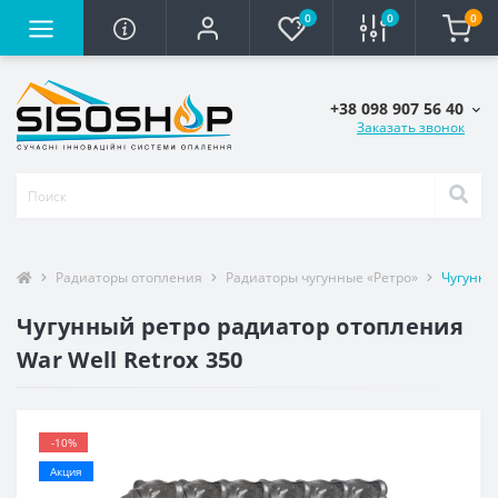
0
0
0
+38 098 907 56 40
Заказать звонок
Радиаторы отопления
Радиаторы чугунные «Ретро»
Чугунный
Чугунный ретро радиатор отопления
War Well Retrox 350
-10%
Акция