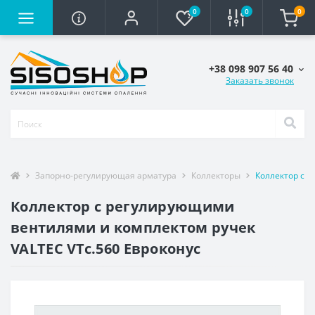
0
0
0
+38 098 907 56 40
Заказать звонок
Запорно-регулирующая арматура
Коллекторы
Коллектор с 
Коллектор с регулирующими
вентилями и комплектом ручек
VALTEC VTc.560 Евроконус