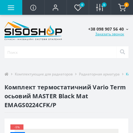
0
0
0
+38 098 907 56 40
Заказать звонок
Комплектующие для радиаторов
Радиаторная арматура
Ком
Комплект термостатичний Vario Term
осьовий MASTER Black Mat
EMAGS0224CFK/P
-5%