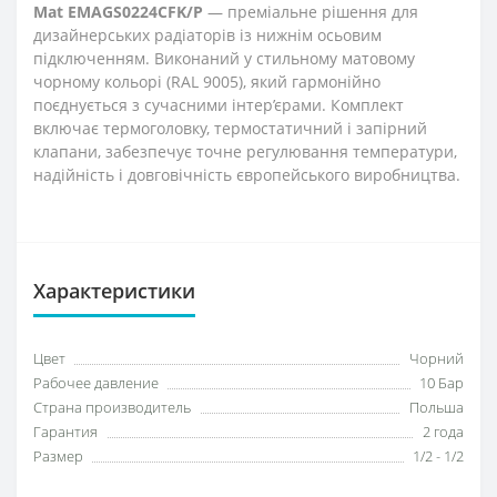
Mat EMAGS0224CFK/P
— преміальне рішення для
дизайнерських радіаторів із нижнім осьовим
підключенням. Виконаний у стильному матовому
чорному кольорі (RAL 9005), який гармонійно
поєднується з сучасними інтер’єрами. Комплект
включає термоголовку, термостатичний і запірний
клапани, забезпечує точне регулювання температури,
надійність і довговічність європейського виробництва.
Характеристики
Цвет
Чорний
Рабочее давление
10 Бар
Страна производитель
Польша
Гарантия
2 года
Размер
1/2 - 1/2