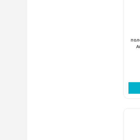
пол
A
пр