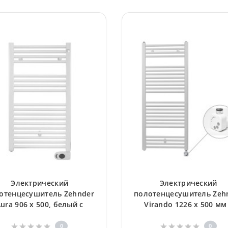
Электрический
Электрический
отенцесушитель Zehnder
полотенцесушитель Zeh
ura 906 x 500, белый с
Virando 1226 x 500 мм
ограммируемым тэном
программируемым
нагревателем HEС, бе
0
0