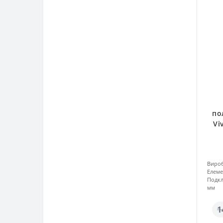
по
Vi
Вироб
Елеме
Подкл
мм
1