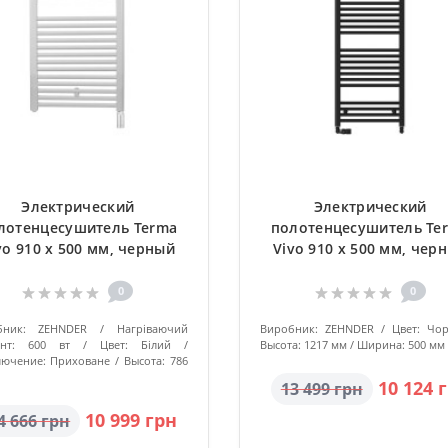
Электрический
Электрический
лотенцесушитель Terma
полотенцесушитель Te
vo 910 x 500 мм, черный
Vivo 910 x 500 мм, чер
0
0
ник:
ZEHNDER
Нагріваючий
Виробник:
ZEHNDER
Цвет:
Чо
нт:
600 вт
Цвет:
Білий
Высота:
1217 мм
Ширина:
500 мм
ючение:
Приховане
Высота:
786
10 124 
13 499 грн
10 999 грн
4 666 грн