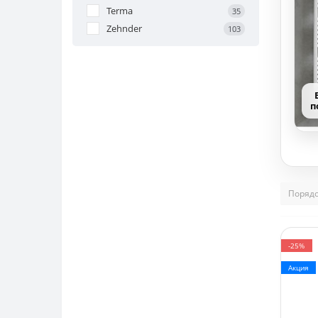
Terma
35
Zehnder
103
п
-25%
Акция