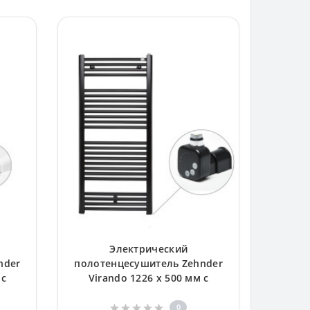
Электрический
nder
полотенцесушитель Zehnder
 с
Virando 1226 x 500 мм с
тэном HEС, черный
лый
0