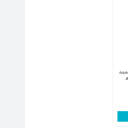
пол
A
пр