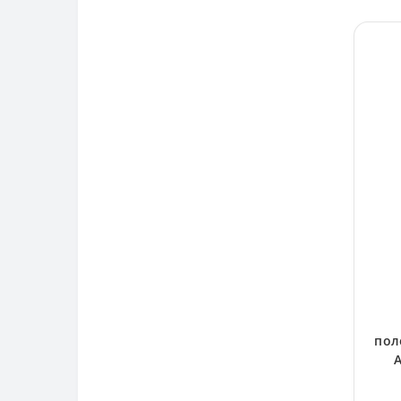
пол
A
пр