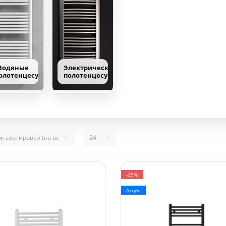
Водяные
Электрические
олотенцесушители
полотенцесушители
-25%
Акция