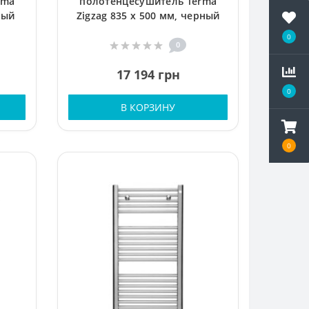
rma
полотенцесушитель Terma
лый
Zigzag 835 x 500 мм, черный
0
0
17 194 грн
0
В КОРЗИНУ
0