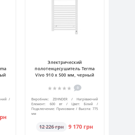
Электрический
rma
полотенцесушитель Terma
ный
Vivo 910 x 500 мм, черный
0
рний
Виробник:
ZEHNDER
Нагріваючий
Елемент:
600 вт
Цвет:
Білий
Подключение:
Приховане
Высота:
775
мм
грн
9 170 грн
12 226 грн