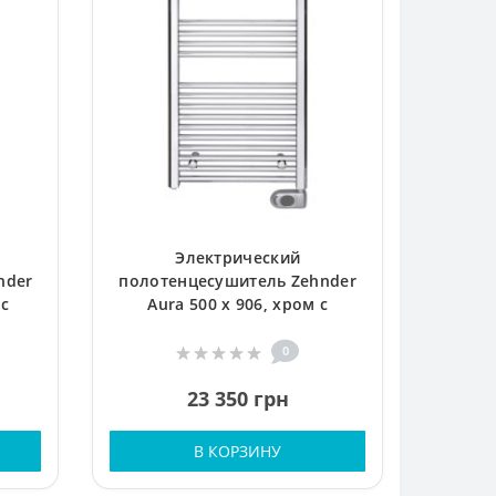
Электрический
nder
полотенцесушитель Zehnder
 с
Aura 500 x 906, хром с
Ном
программируемым тэном
0
23 350 грн
В КОРЗИНУ