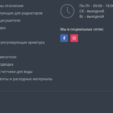
бмена.
ры отопления
Пн-Пт - 09:00 - 18:0
Сб - выходной
таллические радиаторы серии Radiat
тующие для радиаторов
Вс - выходной
цесушители
оге нашего интернет-магазина SisoShop представлен весь моде
оры
Мы в социальных сетях:
 биметаллические радиаторы Radiatori или алюминиевые прибо
личиями в тепловой мощности. Ассортимент бренда разделен на
уктивным признакам:
-регулирующая арматура
lios R;
смесители
agnus
одводка
счетчики для воды
aldus
енты и расходные материалы
aldo R;
ostile
trime