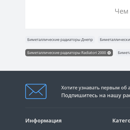
Чем 
О каче
Прибор
соврем
Биметаллические радиаторы Днепр
Биметаллически
квалиф
Биметаллические радиаторы Radiatori 2000
Бимета
Кроме 
м
д
н
Хотите узнавать первым об 
Подпишитесь на нашу ра
о
о
В каче
Информация
Катег
с соде
радиат