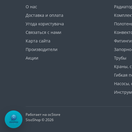
теплоо
О нас
Радиато
Биме
Доставка и оплата
Комплек
Угода користувача
Полотен
В катал
Связаться с нами
Конвект
купить
Карта сайта
Фитинги
и с от
констр
Производители
Запорно
Акции
Трубы
He
Краны, 
M
Гибкая п
Насосы, 
K
Инструм
K
Ec
Работает на
ocStore
SisoShop © 2026
X