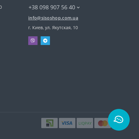
+38 098 907 56 40
0
ori 2000: условия покупки
info@sisoshop.com.ua
г. Киев, ул. Якутская, 10
льный ряд этого производителя, что позволяет
ры с разным количеством панелей, оребрений
 несколько функциональных категорий по