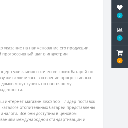
0
0
ько указание на наименование его продукции.
ый прогрессивный шаг в индустрии
0
церн уже заявил о качестве своих батарей по
азу же включилась в освоение прогрессивных
и домов могут купить по настоящему
надежности.
ш интернет-магазин SisoShop – лидер поставок
м каталоге отопительных батарей представлены
 аналоги. Все они доступны в ценовом
бованиям международной стандартизации и