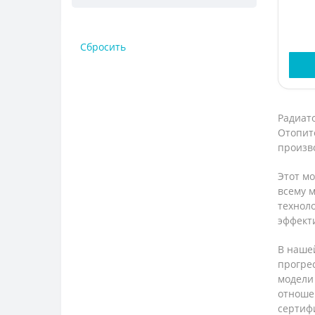
Сбросить
Радиато
Отопите
произв
Этот мо
всему 
техноло
эффект
В наше
прогре
модели 
отноше
сертиф