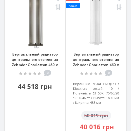
Акция
Вертикальный радиатор
Вертикальный радиатор
центрального отопления
центрального отопления
Zehnder Charleston 460 x
Zehnder Charleston 460 x
1792, Technoline 13-15 кв. м
1792, Technoline 13-15 кв. м
0
0
Виробник:
INSTAL PROJEKT
44 518 грн
Кількість секцій:
10
Потужність ΔT 50K: 75/65/20
°C:
1646 вт
Высота:
1800 мм
Ширина:
485 мм
50 019 грн
40 016 грн