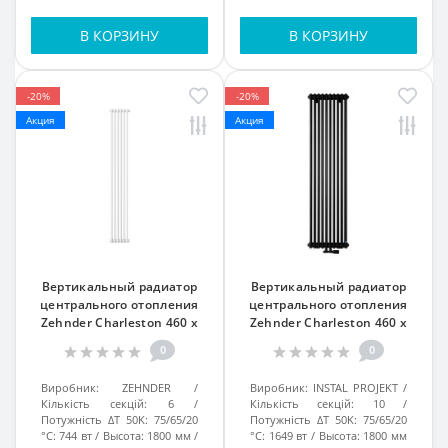
В КОРЗИНУ
В КОРЗИНУ
-20%
-20%
Акция
Акция
Вертикальный радиатор
Вертикальный радиатор
центрального отопления
центрального отопления
Zehnder Charleston 460 x
Zehnder Charleston 460 x
1792, Technoline 13-15 кв. м
1792, Technoline 13-15 кв. м
0
0
Виробник:
ZEHNDER
Виробник:
INSTAL PROJEKT
Кількість секцій:
6
Кількість секцій:
10
Потужність ΔT 50K: 75/65/20
Потужність ΔT 50K: 75/65/20
°C:
744 вт
Высота:
1800 мм
°C:
1649 вт
Высота:
1800 мм