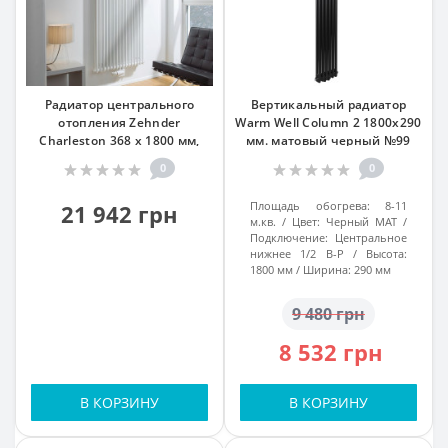
Радиатор центрального
Вертикальный радиатор
отопления Zehnder
Warm Well Column 2 1800x290
Charleston 368 x 1800 мм,
мм. матовый черный №99
белый 13-15 кв.м
0
0
Площадь обогрева:
8-11
21 942 грн
м.кв.
Цвет:
Черный МАТ
Подключение:
Центральное
нижнее 1/2 В-Р
Высота:
1800 мм
Ширина:
290 мм
9 480 грн
8 532 грн
В КОРЗИНУ
В КОРЗИНУ