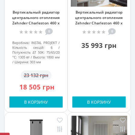
Вертикальный радиатор
Вертикальный радиатор
центрального отопления
центрального отопления
Zehnder Charleston 460 x
Zehnder Charleston 460 x
1792, Technoline 13-15 кв. м
1792, белый 13-15 кв. м
0
0
Виробник:
INSTAL PROJEKT
35 993 грн
Кількість секцій:
6
Потужність ΔT 50K: 75/65/20
°C:
1305 вт
Высота:
1800 мм
Ширина:
303 мм
23 132 грн
18 505 грн
В КОРЗИНУ
В КОРЗИНУ