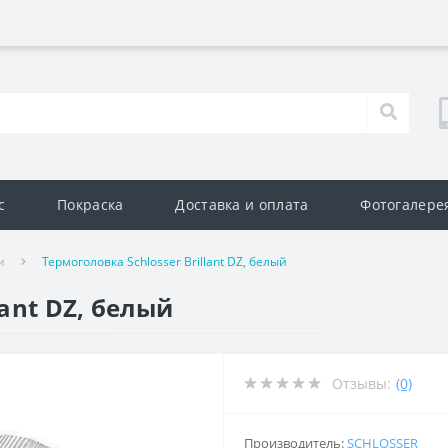
с
Покраска
Доставка и оплата
Фотогалере
и
Термоголовка Schlosser Brillant DZ, белый
lant DZ, белый
Отзывы:
(0)
Производитель:
SCHLOSSER