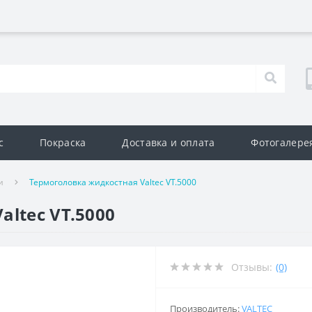
с
Покраска
Доставка и оплата
Фотогалере
и
Термоголовка жидкостная Valtec VT.5000
ltec VT.5000
Отзывы:
(0)
Производитель:
VALTEC