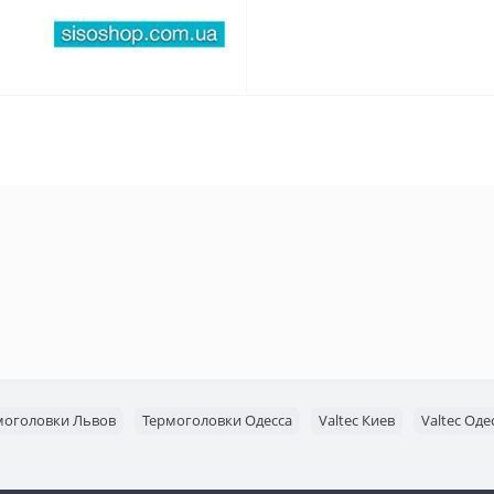
моголовки Львов
Термоголовки Одесса
Valtec Киев
Valtec Оде