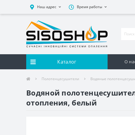
Наш адрес
Время работы
Каталог
О на
Полотенцесушители
Водяные полотенцесуш
Водяной полотенцесушитель
отопления, белый