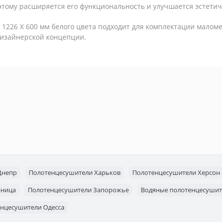
 этому расширяется его функциональность и улучшается эстети
226 X 600 мм белого цвета подходит для комплектации маломе
дизайнерской концепции.
Днепр
Полотенцесушители Харьков
Полотенцесушители Херсон
нница
Полотенцесушители Запорожье
Водяные полотенцесушит
нцесушители Одесса