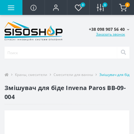
0
0
0
+38 098 907 56 40
Заказать звонок
Краны, смесители
Смесители для ванны
Змішувач для біде 
Змішувач для біде Invena Paros BB-09-
004