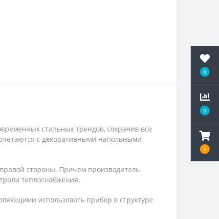
0
0
овременных стильных трендов, сохранив все
сочетаются с декоративными напольными
0
с правой стороны. Причем производитель
трали теплоснабжения.
воляющими использовать прибор в структуре