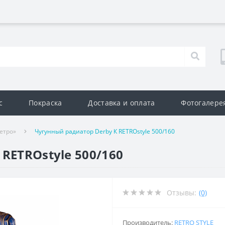
с
Покраска
Доставка и оплата
Фотогалере
етро»
Чугунный радиатор Derby К RETROstyle 500/160
RETROstyle 500/160
Отзывы:
(0)
Производитель:
RETRO STYLE