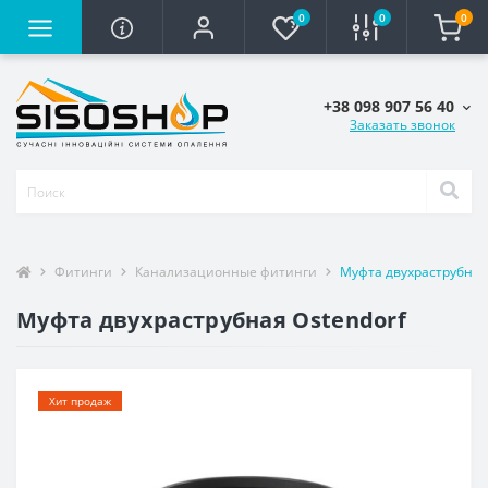
0
0
0
+38 098 907 56 40
Заказать звонок
Фитинги
Канализационные фитинги
Муфта двухраструбная
Муфта двухраструбная Ostendorf
Хит продаж