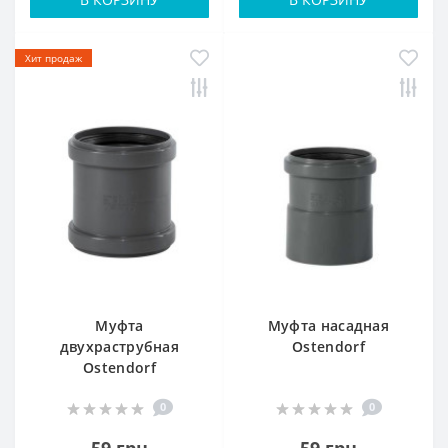
Хит продаж
Муфта
Муфта наcадная
двухраструбная
Ostendorf
Ostendorf
0
0
59 грн
59 грн