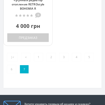
Чугунный радиатор
отопления RETROstyle
BOHEMIA R
0
4 000 грн
ПРЕДЗАКАЗ
|<
<
1
2
3
4
5
6
7
Хотите узнавать первым об акциях и скидках?