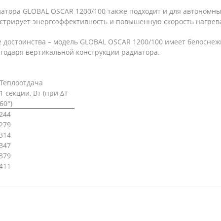
атора GLOBAL OSCAR 1200/100 также подходит и для автономны
трирует энергоэффективность и повышенную скорость нагрева
 достоинства – модель GLOBAL OSCAR 1200/100 имеет белосне
агодаря вертикальной конструкции радиатора.
Теплоотдача
1 секции, Вт (при ∆Т
60°)
244
279
314
347
379
411