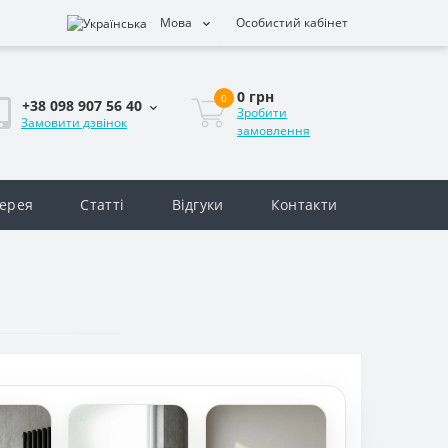
Мова
Особистий кабінет
0 грн
0
+38 098 907 56 40
Зробити
Замовити дзвінок
замовлення
ерея
Статті
Відгуки
Контакти