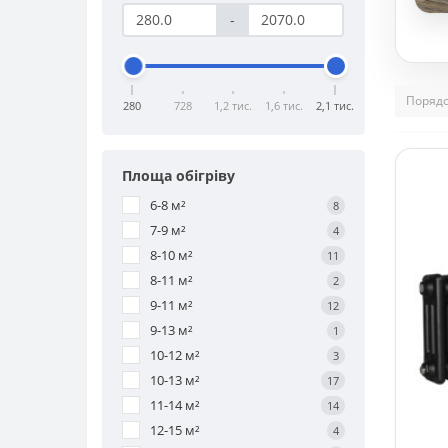
-
280
728
1,2 тис.
1,6 тис.
2,1 тис.
Площа обігріву
6-8 м²
8
7-9 м²
4
8-10 м²
11
8-11 м²
2
9-11 м²
12
9-13 м²
1
10-12 м²
3
10-13 м²
17
11-14 м²
14
12-15 м²
4