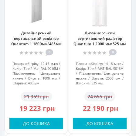
Дизайнерський
Дизайнерський
вертикальний радіатор
вертикальний радіатор
Quantum 1 1800мм/485мм
Quantum 1 2000 мм/525 мм
білий підк. №99
Білий МАТ RAL 9016М підк.
0
0
№99
Площа обігріву:
12-15 м.кв
Площа обігріву:
14-18 м.кв
Колір:
Білий Мат RAL 9016M
Колір:
Білий МАТ RAL 9016М
Підключення:
Центральне
Підключення:
Центральне
нижнє
Висота:
1800 мм
нижнє
Висота:
2000 мм
Ширина:
485 мм
Ширина:
525 мм
21 359 грн
24 655 грн
19 223 грн
22 190 грн
ДО КОШИКА
ДО КОШИКА