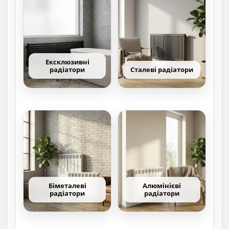
Ексклюзивні
радіатори
Сталеві радіатори
Біметалеві
Алюмінієві
радіатори
радіатори