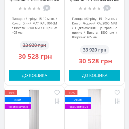
Білий МАТ RAL 9016М підк.
Чорний МАТ RAL 9005М підк.
0
0
№99
№99
Площа обігріву:
15-19 м.кв.
Площа обігріву:
15-19 м.кв.
Колір:
Білий МАТ RAL 9016M
Колір:
Чорний RAL9005 МАТ
Висота:
1800 мм
Ширина:
Підключення:
Центральне
405 мм
нижнє
Висота:
1800 мм
Ширина:
405 мм
33 920 грн
33 920 грн
30 528 грн
30 528 грн
ДО КОШИКА
ДО КОШИКА
-10%
-10%
Акція
Акція
Рекомендуємо
Рекомендуємо