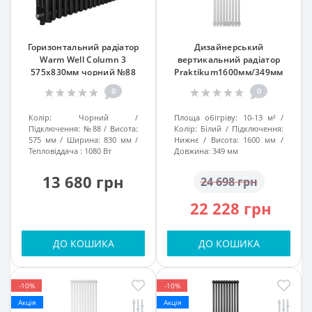
Горизонтальний радіатор
Дизайнерський
Warm Well Column 3
вертикальний радіатор
575х830мм чорний №88
Praktikum1600мм/349мм
білий підкл. №99
0
0
Колір:
Чорний
Площа обігріву:
10-13 м²
Підключення:
№88
Висота:
Колір:
Білий
Підключення:
575 мм
Ширина:
830 мм
Нижнє
Висота:
1600 мм
Тепловіддача :
1080 Вт
Довжина:
349 мм
13 680 грн
24 698 грн
22 228 грн
ДО КОШИКА
ДО КОШИКА
-10%
-10%
Акція
Акція