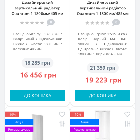
Дизайнерський
Дизайнерський
вертикальний радіатор
вертикальний радіатор
Quantum 1 1800мм/405мм
Quantum 1 1800мм/485мм
білий підк. №99
підк. №99 чорний
0
0
Площа обігріву:
10-13 м²
Площа обігріву:
12-15 м.кв
Колір:
Білий
Підключення:
Колір:
Чорний МАТ RAL
Нижнє
Висота:
1800 мм
9005M
Підключення:
Довжина:
405 мм
Центральне нижнє
Висота:
1800 мм
Ширина:
485 мм
18 285 грн
21 359 грн
16 456 грн
19 223 грн
ДО КОШИКА
ДО КОШИКА
-10%
-10%
Акція
Акція
Рекомендуємо
Рекомендуємо