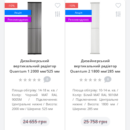
-10%
-10%
Акція
Акція
Рекомендуємо
Рекомендуємо
Дизайнерський
Дизайнерський
вертикальний радіатор
вертикальний радіатор
Quantum 1 2000 мм/525 мм
Quantum 2 1800 мм/285 мм
Чорний МАТ RAL 9005М підк.
Білий МАТ RAL 9016М підк.
0
0
№99
№99
Площа обігріву:
14-18 м. кв.
Площа обігріву:
10-14 м. кв.
Колір:
Чорний МАТ RAL
Колір:
Білий МАТ RAL 9016М
9005М
Підключення:
Підключення:
Центральне
Центральне нижнє
Висота:
нижнє
Висота:
1800 мм
2000 мм
Ширина:
525 мм
Ширина:
285 мм
24 655 грн
25 758 грн