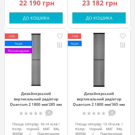
22 190 грн
23 182 грн
ДО КОШИКА
ДО КОШИКА
-10%
-10%
Акція
Акція
Рекомендуємо
Дизайнерський
Дизайнерський
вертикальний радіатор
вертикальний радіатор
Quantum 2 1800 мм/285 мм
Quantum 2 1800 мм/365 мм
Чорний МАТ RAL 9005М підк.
Чорний МАТ RAL 9005М підк.
0
0
№99
№34
Площа обігріву:
10-14 м.кв
Площа обігріву:
13-18 м.кв.
Колір:
Чорний МАТ RAL
Колір:
Чорний МАТ RAL
9005М
Підключення:
9005М
Підключення: