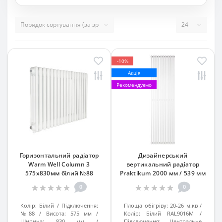
-10%
Акція
Рекомендуємо
Горизонтальний радіатор
Дизайнерський
Warm Well Column 3
вертикальний радіатор
575х830мм білий №88
Praktikum 2000 мм / 539 мм
Білий RAL9016М, підк. №99
0
0
Колір:
Білий
Підключення:
Площа обігріву:
20-26 м.кв
№88
Висота:
575 мм
Колір:
Білий RAL9016М
Ширина:
830 мм
Підключення:
Центральне