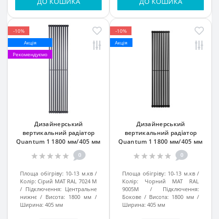
ДО КОШИКА
ДО КОШИКА
-10%
-10%
Акція
Акція
Рекомендуємо
Дизайнерський
Дизайнерський
вертикальний радіатор
вертикальний радіатор
Quantum 1 1800 мм/405 мм
Quantum 1 1800 мм/405 мм
Сірий МАТ RAL 7024 МАТ підк.
Чорний МАТ RAL 9005М підк.
0
0
№99
№34
Площа обігріву:
10-13 м.кв
Площа обігріву:
10-13 м.кв
Колір:
Сірий МАТ RAL 7024 M
Колір:
Чорний МАТ RAL
Підключення:
Центральне
9005M
Підключення:
нижнє
Висота:
1800 мм
Бокове
Висота:
1800 мм
Ширина:
405 мм
Ширина:
405 мм