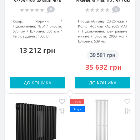
575х830мм чорний №34
Praktikum 2000 мм / 539 мм
Чорний RAL 9005 MAT, підк.
0
0
№99
Колір:
Чорний
Площа обігріву:
20-26 м.кв.
Підключення:
№34
Висота:
Колір:
Чорний RAL 9005 MAT
575 мм
Ширина:
830 мм
Підключення:
центральне
Тепловіддача :
1080 Вт
нижнє
Висота:
2000 мм
Ширина:
539 мм
13 212 грн
39 591 грн
35 632 грн
ДО КОШИКА
ДО КОШИКА
-10%
Акція