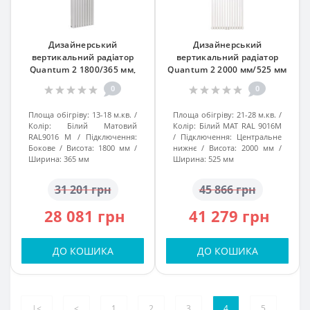
Дизайнерський
Дизайнерський
вертикальний радіатор
вертикальний радіатор
Quantum 2 1800/365 мм,
Quantum 2 2000 мм/525 мм
Білий Матовий (RAL9016 М),
Білий МАТ RAL 9016М підк.
0
0
підкл. №34
№99
Площа обігріву:
13-18 м.кв.
Площа обігріву:
21-28 м.кв.
Колір:
Білий Матовий
Колір:
Білий МАТ RAL 9016М
RAL9016 М
Підключення:
Підключення:
Центральне
Бокове
Висота:
1800 мм
нижнє
Висота:
2000 мм
Ширина:
365 мм
Ширина:
525 мм
31 201 грн
45 866 грн
28 081 грн
41 279 грн
ДО КОШИКА
ДО КОШИКА
|<
<
1
2
3
4
5