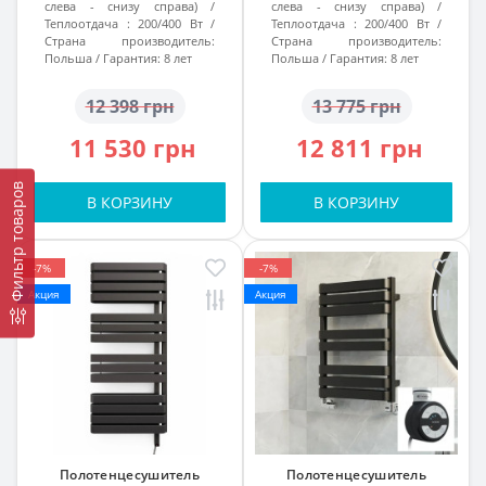
слева - снизу справа)
слева - снизу справа)
Теплоотдача :
200/400 Вт
Теплоотдача :
200/400 Вт
Страна производитель:
Страна производитель:
Польша
Гарантия:
8 лет
Польша
Гарантия:
8 лет
12 398 грн
13 775 грн
11 530 грн
12 811 грн
Фильтр товаров
В КОРЗИНУ
В КОРЗИНУ
-7%
-7%
Акция
Акция
Полотенцесушитель
Полотенцесушитель