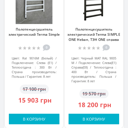
Полотенцесушитель
Полотенцесушитель
электрический Terma Simple
электрический Terma SIMPLE
ONE Heban, ТЭН ONE справа
0
0
Цвет:
Ral 9016M (Белый)
Цвет:
Черный МАТ RAL 9005
Подключение:
Слева (E1)
M
Подключение:
Слева(Е1)
Теплоотдача :
300 Вт
Справа(Е8)
Теплоотдача :
Страна производитель:
400 Вт
Страна
Польша
Гарантия:
8 лет
производитель:
Польша
Гарантия:
8 лет
17 100 грн
19 570 грн
15 903 грн
18 200 грн
В КОРЗИНУ
В КОРЗИНУ