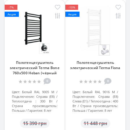
-7%
-10%
Акция
Акция
Полотенцесушитель
Полотенцесушитель
электрический Terma Bone
электрический Terma Fiona
760x500 Heban (чёрный
структурный), ТЭН MOA
0
0
справа
Цвет:
Белый RAL 9005 M
Цвет:
Белый RAL 9016 M
Подключение:
Справа (Е8)
Подключение:
Справа (Е8)
Теплоотдача :
300 Вт
Слева (Е1)
Теплоотдача :
400
Страна производитель:
Вт
Страна производитель:
Польша
Гарантия:
8 лет
Польша
Гарантия:
8 лет
15 390 грн
11 448 грн