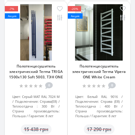
-7%
-20%
Акция
Акция
Полотенцесушитель
Полотенцесушитель
электрический Terma TRIGA
электрический Terma Vipera
1500x130 Soft 5003, ТЭН ONE
ONE White Cream
0
0
Цвет:
Серый МАТ RAL 7024 M
Цвет:
Белый RAL 9016
Подключение:
Справа(Е8)
Подключение:
Справа (Е8)
Теплоотдача :
300 Вт
Теплоотдача :
400 Вт
Страна производитель:
Страна производитель:
Польша
Гарантия:
8 лет
Польша
Гарантия:
8 лет
15 438 грн
17 290 грн