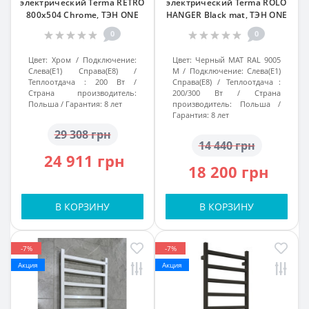
электрический Terma RETRO
электрический Terma ROLO
800x504 Chrome, ТЭН ONE
HANGER Black mat, ТЭН ONE
0
0
Цвет:
Хром
Подключение:
Цвет:
Черный МАТ RAL 9005
Слева(Е1) Справа(Е8)
M
Подключение:
Слева(Е1)
Теплоотдача :
200 Вт
Справа(Е8)
Теплоотдача :
Страна производитель:
200/300 Вт
Страна
Польша
Гарантия:
8 лет
производитель:
Польша
Гарантия:
8 лет
29 308 грн
14 440 грн
24 911 грн
18 200 грн
В КОРЗИНУ
В КОРЗИНУ
-7%
-7%
Акция
Акция