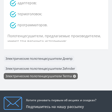
адаптеров;
термоголовок;
программаторов.
Полотенцесушители, предлагаемые производителем,
имеют три варианта исполнения:
водяные;
Электрические полотенцесушители Днепр
электрические;
Электрические полотенцесушители Zehnder
комбинированные.
Электрические полотенцесушители Terma
В силу конструктивных особенностей и
независимости от водяных отопительных сетей,
электрические полотенцесушители Terma
производятся в самом разнообразном исполнении, с
Хотите узнавать первым об акциях и скидках?
различными мощностными характеристиками.
Подпишитесь на нашу рассылку